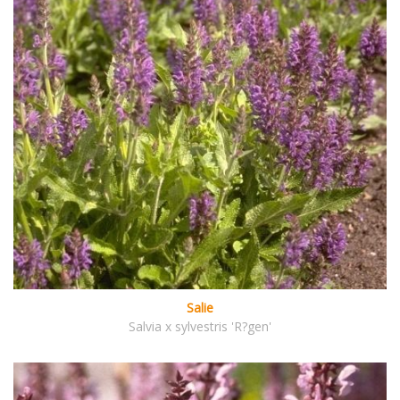
Salie
Salvia x sylvestris 'R?gen'