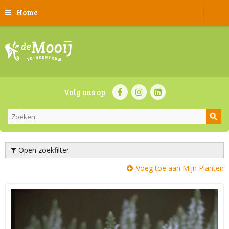
Home
Volg ons op
Open zoekfilter
Voeg toe aan Mijn Planten