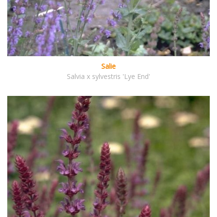
Salie
Salvia x sylvestris 'Lye End'