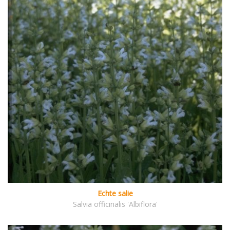
Echte salie
Salvia officinalis 'Albiflora'