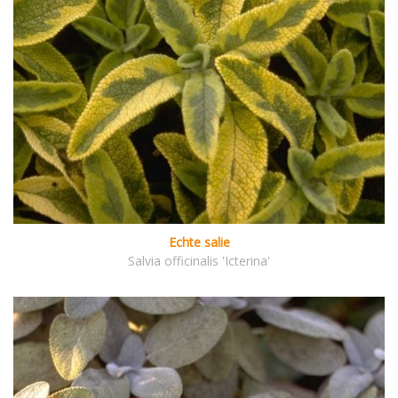
Echte salie
Salvia officinalis 'Icterina'