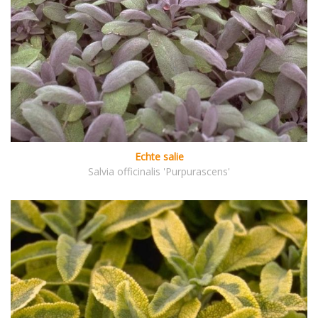
Echte salie
Salvia officinalis 'Purpurascens'