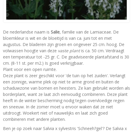
De nederlandse naam is
Salie
, familie van de Lamiaceae. De
bloemkleur is wit en de bloeitijd is van ca. juni tot en met
augustus. De bladeren zijn groen en ongeveer 25 cm. hoog. De
volwassen hoogte van deze
vaste plant
is ca. 50 cm. Verdraagt
een temperatuur tot -25 gr. C. De geadviseerde plantafstand is 30
cm. (8-11 st. per m2.) Is goed verkrijgbaar.
Plant voor een open ruimte.
Deze plant is zeer geschikt voor 'de tuin op het zuiden'. Verlangt
een zonnige, warme plek op niet te arme grond en buiten de
schaduwzone van bomen en heesters. Ze kan gebruikt worden als
borderplant, want ze laat zich eenvoudig combineren. Deze plant
heeft in de winter bescherming nodig tegen overvloedige regen
en sneeuw. In de zomer moet u ervoor waken dat ze niet
uitdroogt. Woekert niet of nauwelijks en laat zich goed
combineren met andere planten.
Ben je op zoek naar Salvia x sylvestris 'Schneeh?gel'? De Salvia x