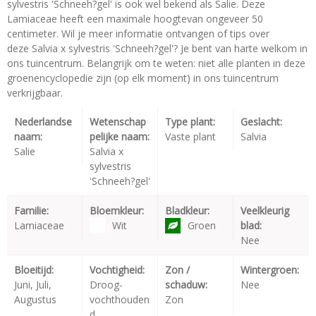
sylvestris 'Schneeh?gel' is ook wel bekend als Salie. Deze
Lamiaceae heeft een maximale hoogtevan ongeveer 50
centimeter. Wil je meer informatie ontvangen of tips over
deze Salvia x sylvestris 'Schneeh?gel'? Je bent van harte welkom in
ons tuincentrum. Belangrijk om te weten: niet alle planten in deze
groenencyclopedie zijn (op elk moment) in ons tuincentrum
verkrijgbaar.
Nederlandse
Wetenschap
Type plant:
Geslacht:
naam:
pelijke naam:
Vaste plant
Salvia
Salie
Salvia x
sylvestris
'Schneeh?gel'
Familie:
Bloemkleur:
Bladkleur:
Veelkleurig
Lamiaceae
Wit
Groen
blad:
Nee
Bloeitijd:
Vochtigheid:
Zon /
Wintergroen:
Juni, Juli,
Droog-
schaduw:
Nee
Augustus
vochthouden
Zon
d