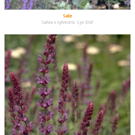
Salie
Salvia x sylvestris 'Lye End'