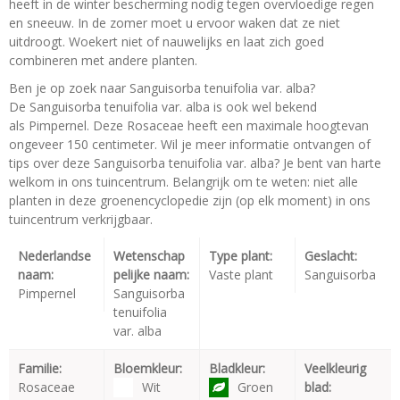
heeft in de winter bescherming nodig tegen overvloedige regen
en sneeuw. In de zomer moet u ervoor waken dat ze niet
uitdroogt. Woekert niet of nauwelijks en laat zich goed
combineren met andere planten.
Ben je op zoek naar Sanguisorba tenuifolia var. alba?
De Sanguisorba tenuifolia var. alba is ook wel bekend
als Pimpernel. Deze Rosaceae heeft een maximale hoogtevan
ongeveer 150 centimeter. Wil je meer informatie ontvangen of
tips over deze Sanguisorba tenuifolia var. alba? Je bent van harte
welkom in ons tuincentrum. Belangrijk om te weten: niet alle
planten in deze groenencyclopedie zijn (op elk moment) in ons
tuincentrum verkrijgbaar.
Nederlandse
Wetenschap
Type plant:
Geslacht:
naam:
pelijke naam:
Vaste plant
Sanguisorba
Pimpernel
Sanguisorba
tenuifolia
var. alba
Familie:
Bloemkleur:
Bladkleur:
Veelkleurig
Rosaceae
Wit
Groen
blad: