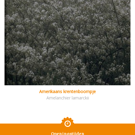
Amerikaans krentenboompje
Amelanchier lamarckii
Openingstijden