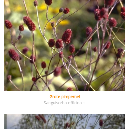
Grote pimpernel
Sanguisorba officinalis