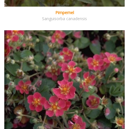
Pimpernel
Sanguisorba canadensis