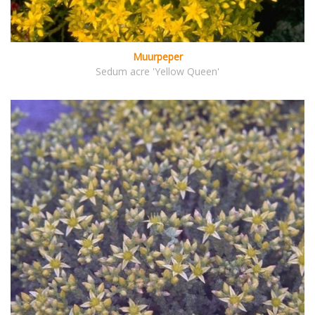
Muurpeper
Sedum acre 'Yellow Queen'