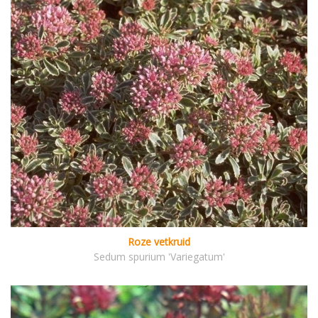
Roze vetkruid
Sedum spurium 'Variegatum'