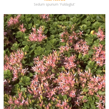
Sedum spurium 'Fuldaglut'