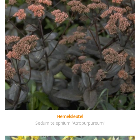
Hemelsleutel
Sedum telephium 'Atropurpureum'