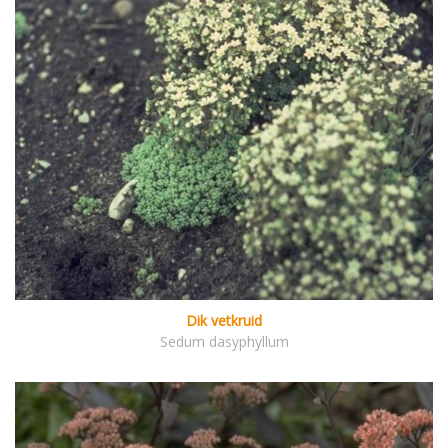
Dik vetkruid
Sedum dasyphyllum