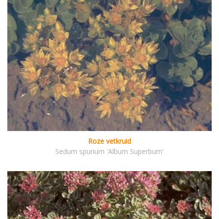
Roze vetkruid
Sedum spurium 'Album Superbum'