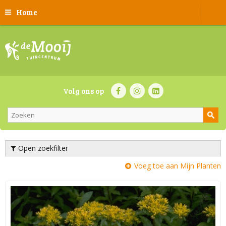
Home
Volg ons op
Open zoekfilter
Voeg toe aan Mijn Planten