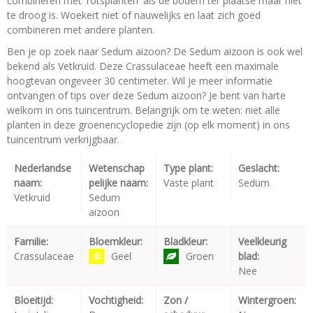
combineren met 'rotsplanten' als de bodem ter plaatse maar niet
te droog is. Woekert niet of nauwelijks en laat zich goed
combineren met andere planten.
Ben je op zoek naar Sedum aizoon? De Sedum aizoon is ook wel
bekend als Vetkruid. Deze Crassulaceae heeft een maximale
hoogtevan ongeveer 30 centimeter. Wil je meer informatie
ontvangen of tips over deze Sedum aizoon? Je bent van harte
welkom in ons tuincentrum. Belangrijk om te weten: niet alle
planten in deze groenencyclopedie zijn (op elk moment) in ons
tuincentrum verkrijgbaar.
Nederlandse
Wetenschap
Type plant:
Geslacht:
naam:
pelijke naam:
Vaste plant
Sedum
Vetkruid
Sedum
aizoon
Familie:
Bloemkleur:
Bladkleur:
Veelkleurig
Crassulaceae
Geel
Groen
blad:
Nee
Bloeitijd:
Vochtigheid:
Zon /
Wintergroen: