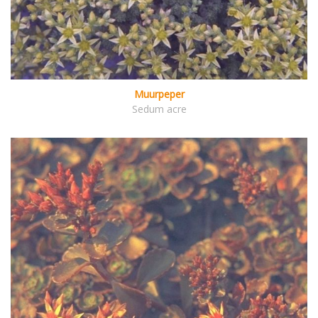
Muurpeper
Sedum acre