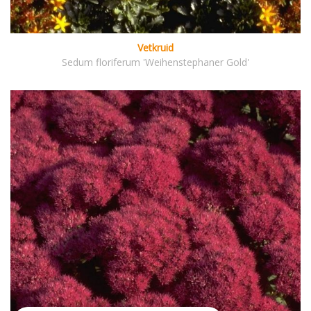
Vetkruid
Sedum floriferum 'Weihenstephaner Gold'