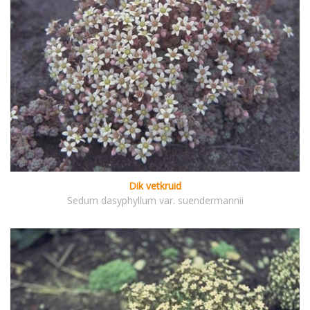
Dik vetkruid
Sedum dasyphyllum var. suendermannii