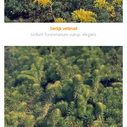
Sierlijk vetkruid
Sedum forsterianum subsp. elegans