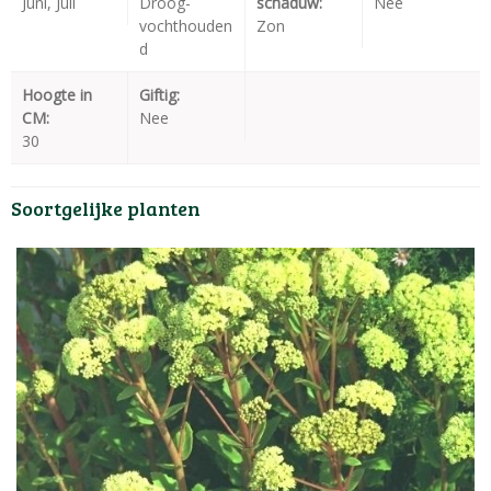
Juni, Juli
Droog-
schaduw:
Nee
vochthouden
Zon
d
Hoogte in
Giftig:
CM:
Nee
30
Soortgelijke planten