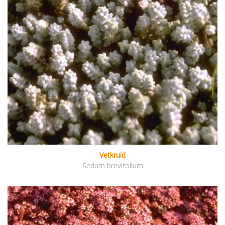
Vetkruid
Sedum brevifolium