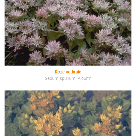
Roze vetkruid
Sedum spurium 'Album'