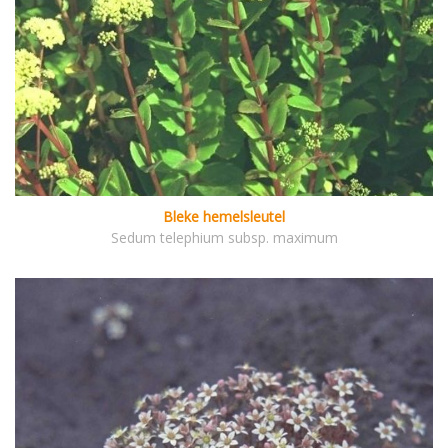
Bleke hemelsleutel
Sedum telephium subsp. maximum