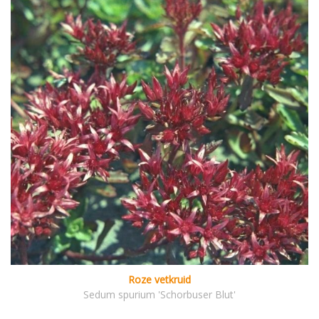
Roze vetkruid
Sedum spurium 'Schorbuser Blut'