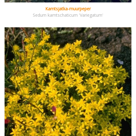
Kamtsjatka-muurpeper
Sedum kamtschaticum 'Variegatum'