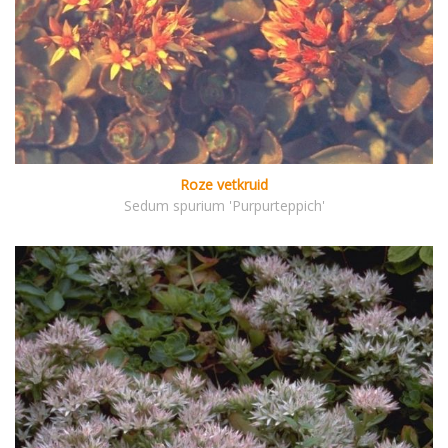
Roze vetkruid
Sedum spurium 'Purpurteppich'