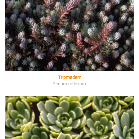
Tripmadam
Sedum reflexum