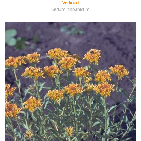
Vetkruid
Sedum hispanicum