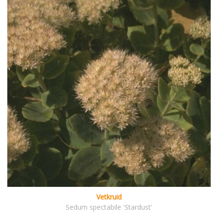
Vetkruid
Sedum spectabile 'Stardust'