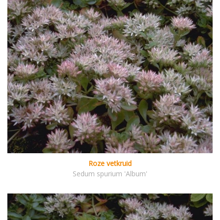
Roze vetkruid
Sedum spurium 'Album'