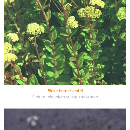
Bleke hemelsleutel
Sedum telephium subsp. maximum