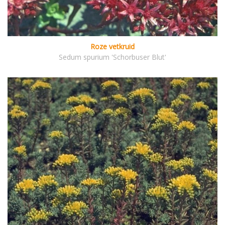
Roze vetkruid
Sedum spurium 'Schorbuser Blut'