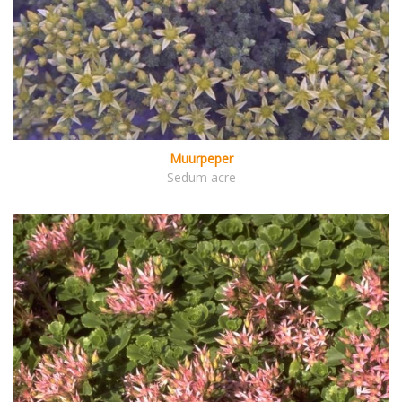
Muurpeper
Sedum acre