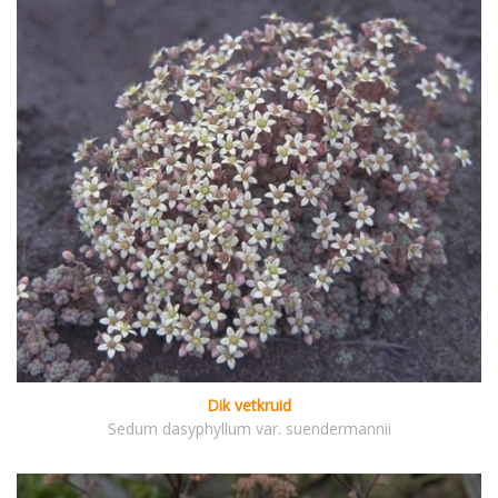
Dik vetkruid
Sedum dasyphyllum var. suendermannii