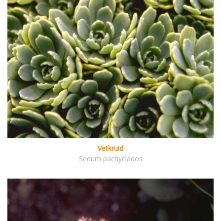
Vetkruid
Sedum pachyclados