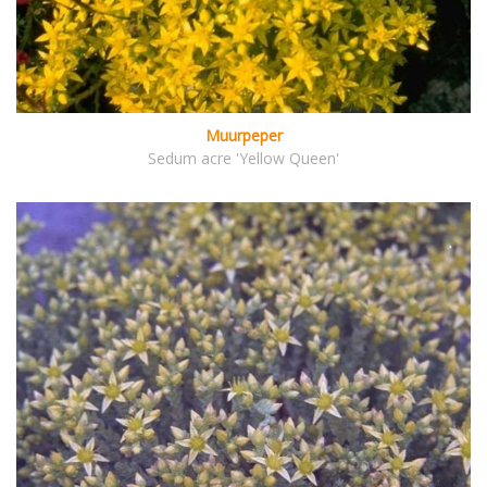
Muurpeper
Sedum acre 'Yellow Queen'