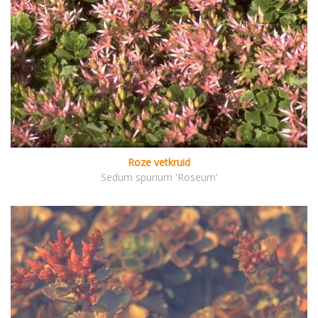
Roze vetkruid
Sedum spurium 'Roseum'