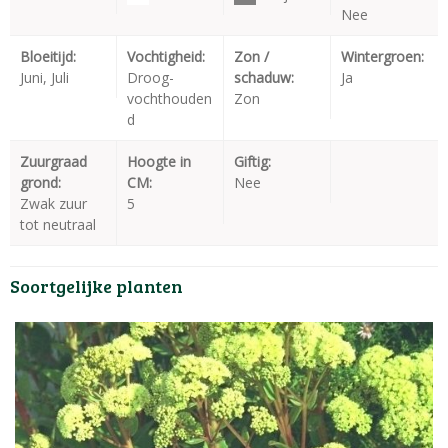
Nee
Bloeitijd:
Vochtigheid:
Zon /
Wintergroen:
Juni, Juli
Droog-
schaduw:
Ja
vochthouden
Zon
d
Zuurgraad
Hoogte in
Giftig:
grond:
CM:
Nee
Zwak zuur
5
tot neutraal
Soortgelijke planten