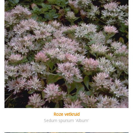
Roze vetkruid
Sedum spurium 'Album'