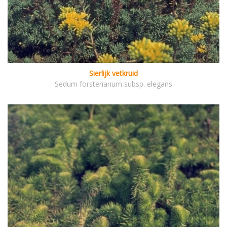
Sierlijk vetkruid
Sedum forsterianum subsp. elegans