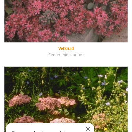
Vetkruid
Sedum hidakanum
×