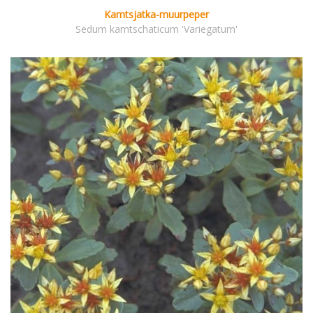
Kamtsjatka-muurpeper
Sedum kamtschaticum 'Variegatum'