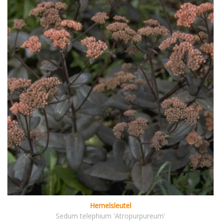
Hemelsleutel
Sedum telephium 'Atropurpureum'