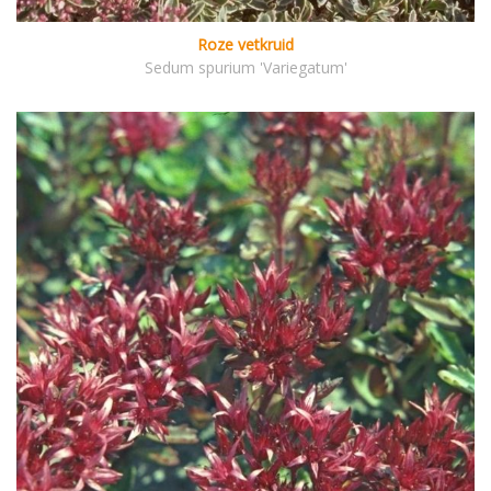
Roze vetkruid
Sedum spurium 'Variegatum'