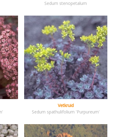
Sedum stenopetalum
Vetkruid
n'
Sedum spathulifolium 'Purpureum'