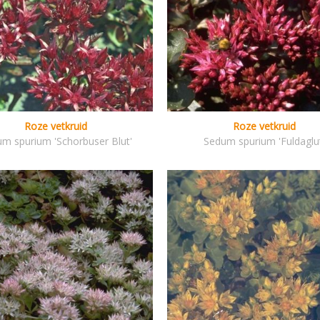
Roze vetkruid
Roze vetkruid
m spurium 'Schorbuser Blut'
Sedum spurium 'Fuldaglu