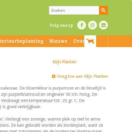
Volg ons op
nterieurbeplanting
Nieuws
Over ons
Mijn Planten
Voeg toe aan Mijn Planten
ssulaceae. De bloemkleur is purperroze en de bloeitijd is
 zijn purperbruinrood en ongeveer 30 cm. hoog. De
. Verdraagt een temperatuur tot -25 gr. C. De
 Is goed verkrijgbaar.
en'. Verlangt een zonnige, warme plek op niet te arme
ers. Ze kan gebruikt worden als borderplant, want ze
eren met 'rotsplanten' als de bodem ter plaatse maar