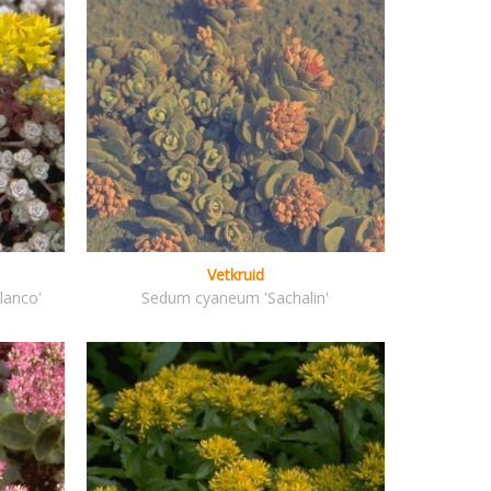
Vetkruid
lanco'
Sedum cyaneum 'Sachalin'