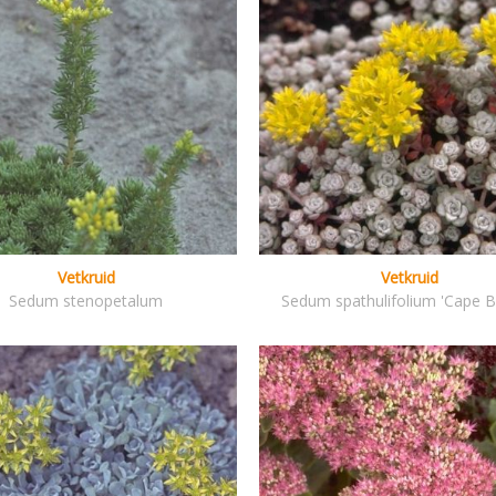
Vetkruid
Vetkruid
Sedum stenopetalum
Sedum spathulifolium 'Cape B