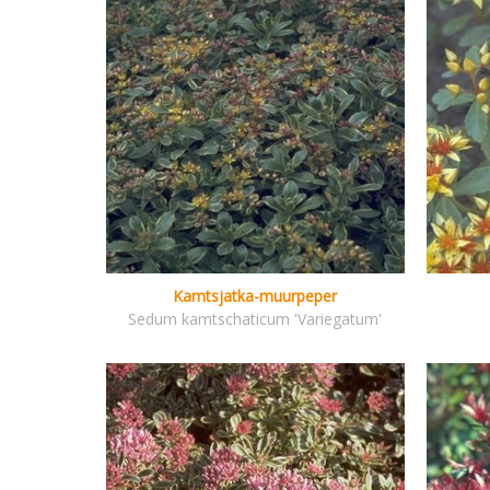
Kamtsjatka-muurpeper
Sedum kamtschaticum 'Variegatum'