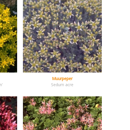
Muurpeper
n'
Sedum acre