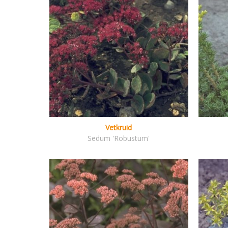
Vetkruid
Sedum 'Robustum'