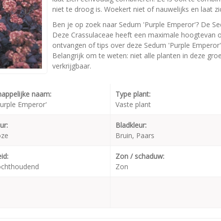
niet te droog is. Woekert niet of nauwelijks en laat
Ben je op zoek naar Sedum 'Purple Emperor'? De Sed
Deze Crassulaceae heeft een maximale hoogtevan on
ontvangen of tips over deze Sedum 'Purple Emperor'
Belangrijk om te weten: niet alle planten in deze gr
verkrijgbaar.
appelijke naam:
Type plant:
urple Emperor'
Vaste plant
ur:
Bladkleur:
oze
Bruin, Paars
id:
Zon / schaduw:
ochthoudend
Zon