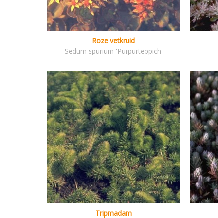
Roze vetkruid
Sedum spurium 'Purpurteppich'
Tripmadam