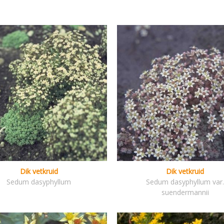
Dik vetkruid
Dik vetkruid
Sedum dasyphyllum
Sedum dasyphyllum var
suendermannii