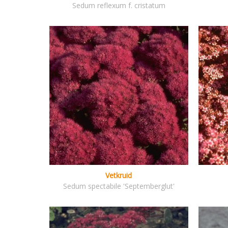
Sedum reflexum f. cristatum
Vetkruid
Sedum spectabile 'Septemberglut'