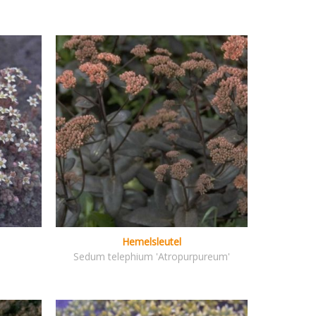
Hemelsleutel
.
Sedum telephium 'Atropurpureum'