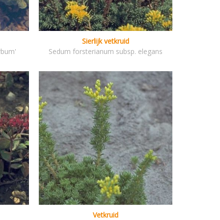
Sierlijk vetkruid
rbum'
Sedum forsterianum subsp. elegans
Vetkruid