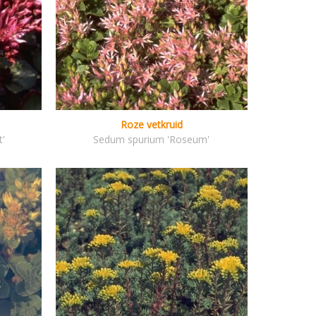
Roze vetkruid
t'
Sedum spurium 'Roseum'