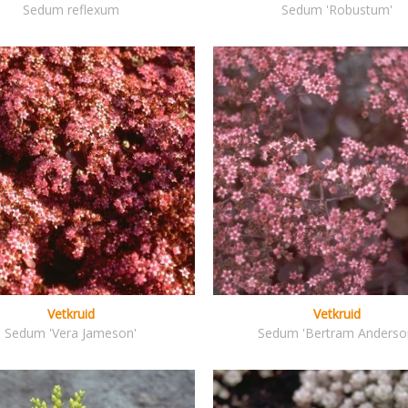
Sedum reflexum
Sedum 'Robustum'
Vetkruid
Vetkruid
Sedum 'Vera Jameson'
Sedum 'Bertram Anderso