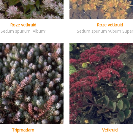
Roze vetkruid
Roze vetkruid
Sedum spurium 'Album'
Sedum spurium 'Album Supe
Tripmadam
Vetkruid