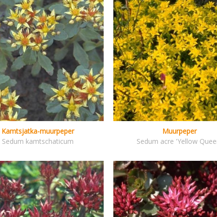
Kamtsjatka-muurpeper
Muurpeper
Sedum kamtschaticum
Sedum acre 'Yellow Quee