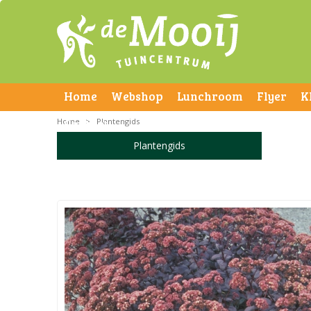
Home
Webshop
Lunchroom
Flyer
K
Home
Contact
>
Plantengids
Plantengids