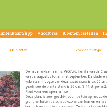
lantenkaart/App
Vacatures
Bloemen bestellen
I
Alle planten
Zoek op tuintype
De nederlandse naam is
Vetkruid
, familie van de Cra
van ca. augustus tot en met september. De bladeren
volwassen hoogte van deze
vaste plant
is ca. 50 cm
geadviseerde plantafstand is 30 cm. (8-11 st. per m2.)
Plant voor een open ruimte.
Deze plant is zeer geschikt voor 'de tuin op het zuid
grond en buiten de schaduwzone van bomen en heest
laat zich eenvoudig combineren. Ze is ook te combin