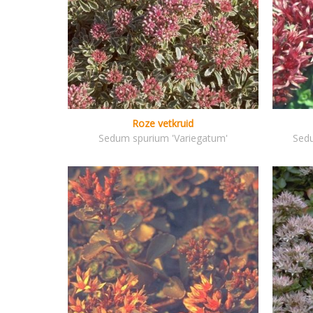
Roze vetkruid
Sedum spurium 'Variegatum'
Sedu