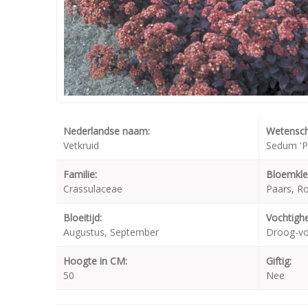
Nederlandse naam:
Wetensch
Vetkruid
Sedum 'P
Familie:
Bloemkle
Crassulaceae
Paars, R
Bloeitijd:
Vochtighe
Augustus, September
Droog-v
Hoogte in CM:
Giftig:
50
Nee