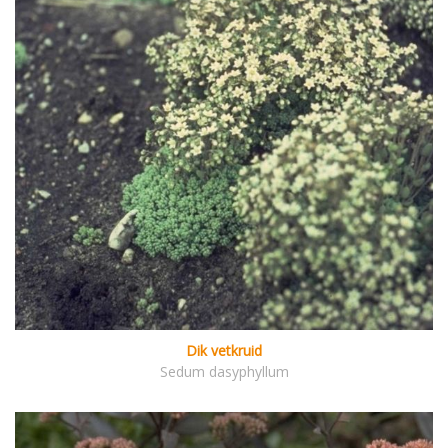
Dik vetkruid
Sedum dasyphyllum