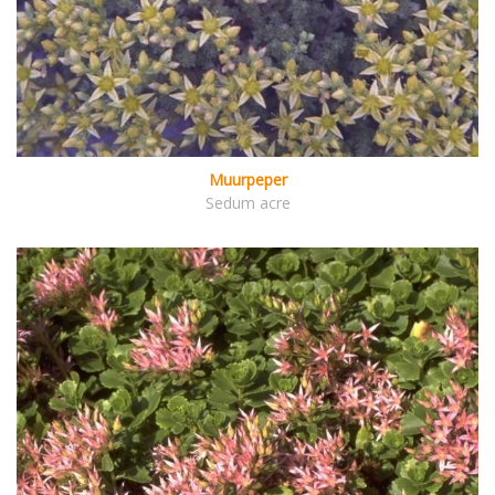
Muurpeper
Sedum acre