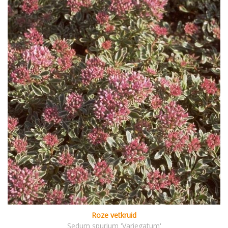
Roze vetkruid
Sedum spurium 'Variegatum'