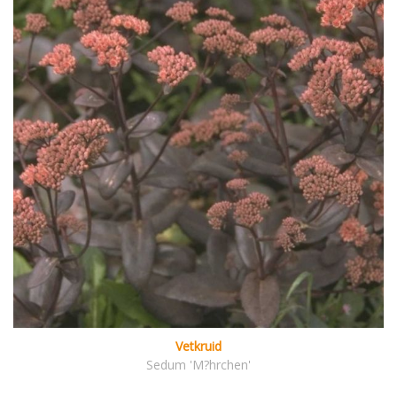
Vetkruid
Sedum 'M?hrchen'