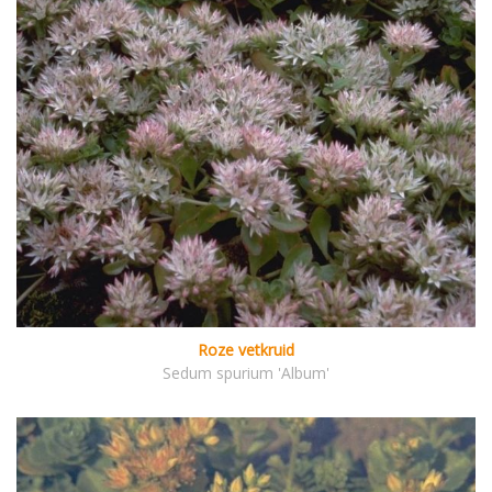
Roze vetkruid
Sedum spurium 'Album'