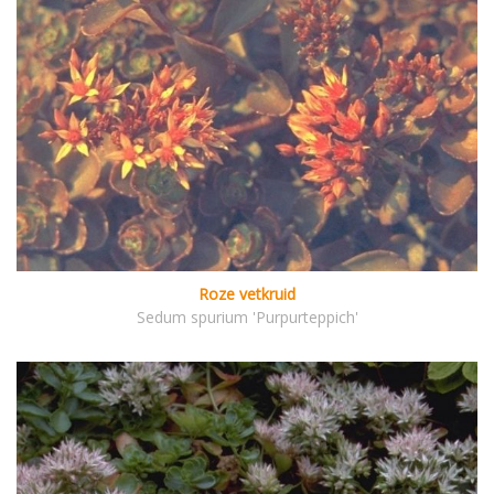
Roze vetkruid
Sedum spurium 'Purpurteppich'