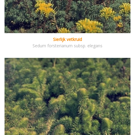
Sierlijk vetkruid
Sedum forsterianum subsp. elegans