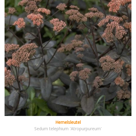
Hemelsleutel
Sedum telephium 'Atropurpureum'