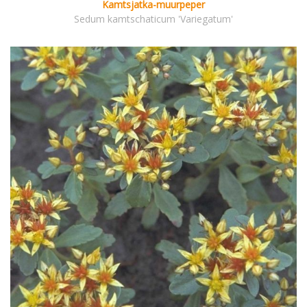
Kamtsjatka-muurpeper
Sedum kamtschaticum 'Variegatum'