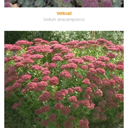
Vetkruid
Sedum anacampseros