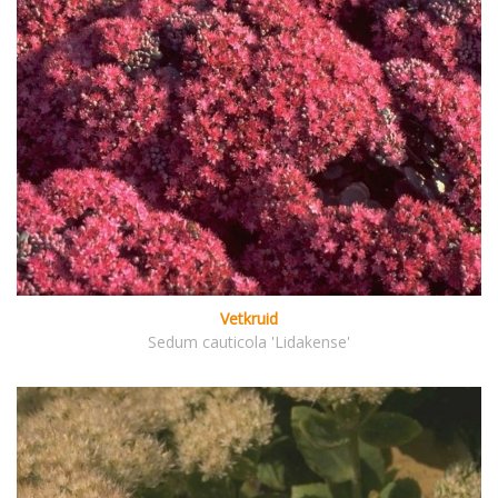
Vetkruid
Sedum cauticola 'Lidakense'