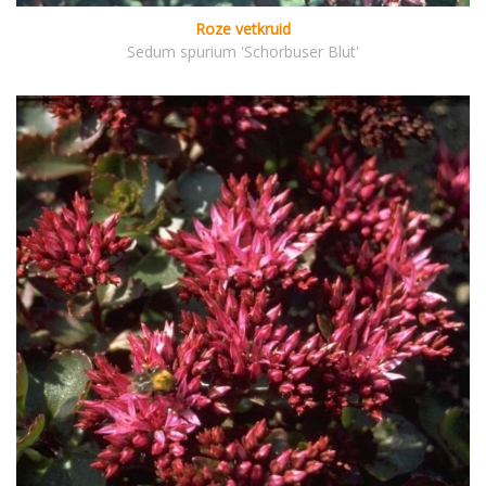
Roze vetkruid
Sedum spurium 'Schorbuser Blut'