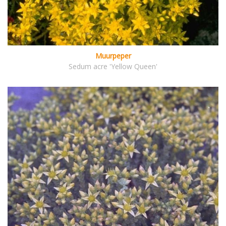
Muurpeper
Sedum acre 'Yellow Queen'