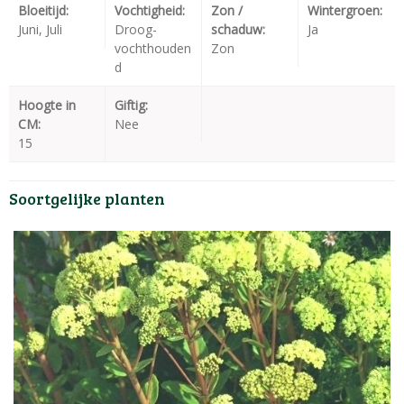
Bloeitijd:
Vochtigheid:
Zon /
Wintergroen:
Juni, Juli
Droog-
schaduw:
Ja
vochthouden
Zon
d
Hoogte in
Giftig:
CM:
Nee
15
Soortgelijke planten