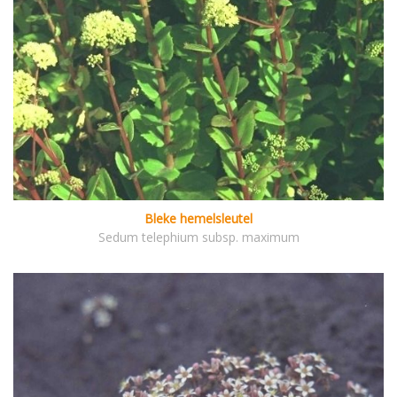
Bleke hemelsleutel
Sedum telephium subsp. maximum