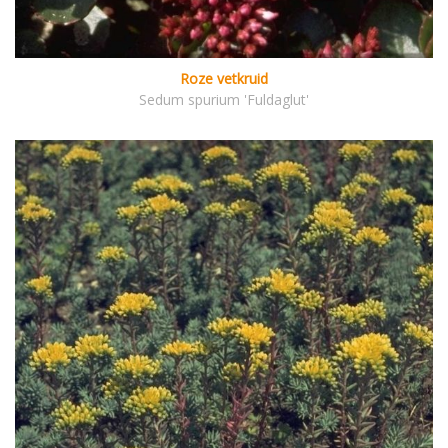
Roze vetkruid
Sedum spurium 'Fuldaglut'