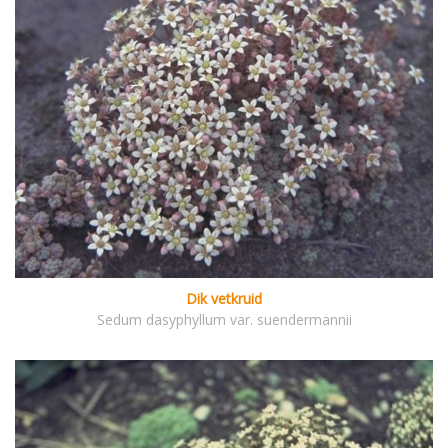
Dik vetkruid
Sedum dasyphyllum var. suendermannii