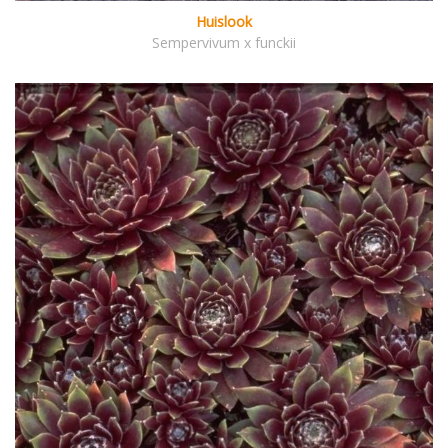
Huislook
Sempervivum x funckii