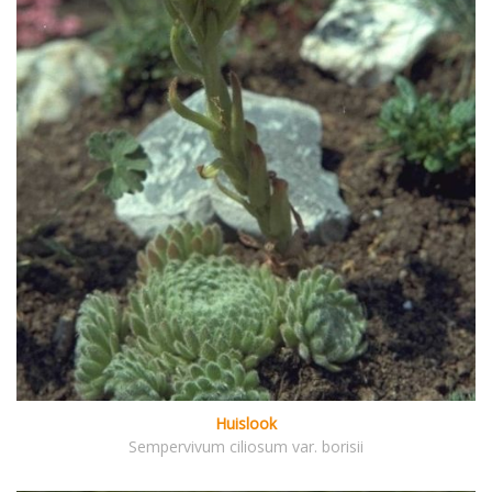
Huislook
Sempervivum ciliosum var. borisii