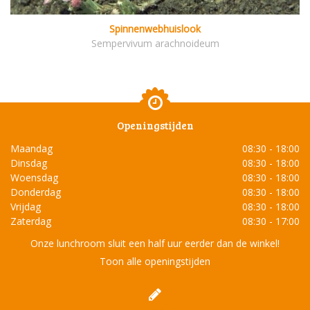
Spinnenwebhuislook
Sempervivum arachnoideum
Openingstijden
Maandag
08:30 - 18:00
Dinsdag
08:30 - 18:00
Woensdag
08:30 - 18:00
Donderdag
08:30 - 18:00
Vrijdag
08:30 - 18:00
Zaterdag
08:30 - 17:00
Onze lunchroom sluit een half uur eerder dan de winkel!
Toon alle openingstijden