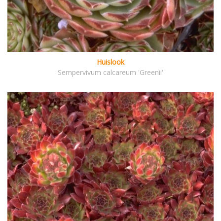
Huislook
Sempervivum calcareum 'Greenii'