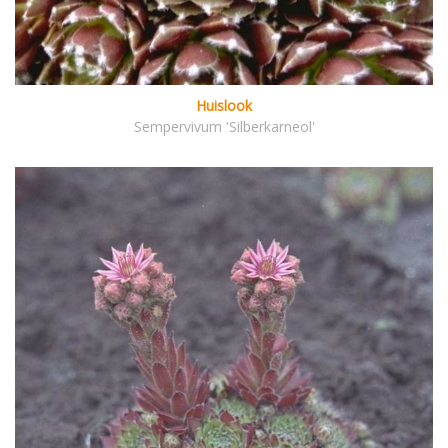
Huislook
Sempervivum 'Silberkarneol'