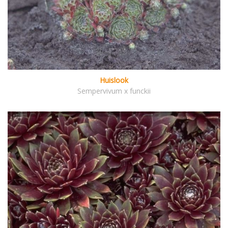
Huislook
Sempervivum x funckii