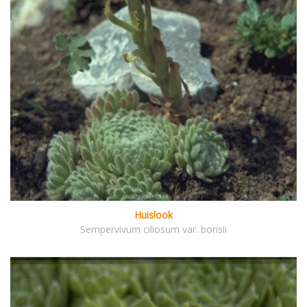
Huislook
Sempervivum ciliosum var. borisii