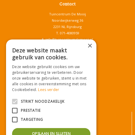
Contact
Tuincentrum De Mooij
Noordwijkerweg 36
2231 NL Rijnsburg
T.
071-4080959
E.
info@tuincentrumdemooij.nl
×
Deze website maakt
gebruik van cookies.
Download onze App!
Deze website gebruikt cookies om uw
gebruikerservaring te verbeteren. Door
onze website te gebruiken, stemt u in met
alle cookies in overeenstemming met ons
Cookiebeleid.
Lees verder
STRIKT NOODZAKELIJK
PRESTATIE
© Tuincentrum De Mooij
TARGETING
Algemene voorwaarden
Privacy statement
OPSLAAN EN SLUITEN