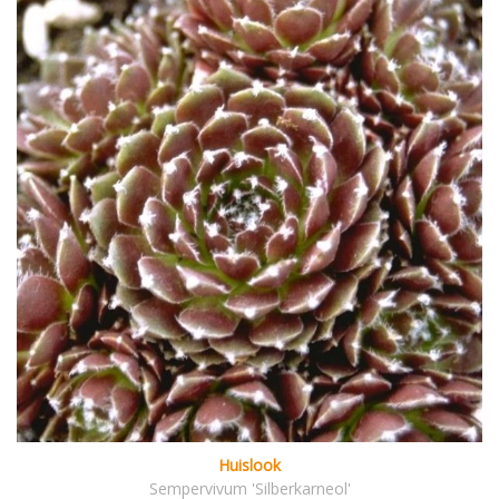
Huislook
Sempervivum 'Silberkarneol'