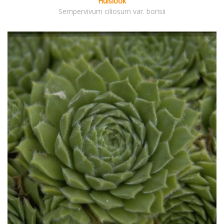
Huislook
Sempervivum ciliosum var. borisii