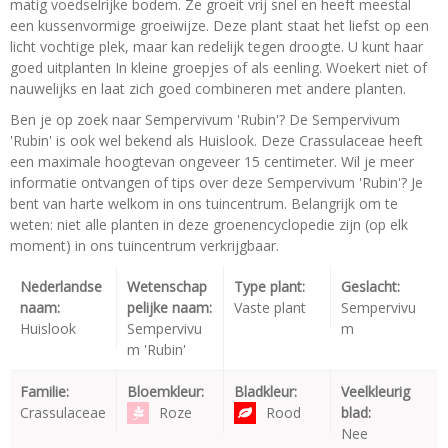
matig voedselrijke bodem. Ze groeit vrij snel en heeft meestal
een kussenvormige groeiwijze. Deze plant staat het liefst op een
licht vochtige plek, maar kan redelijk tegen droogte. U kunt haar
goed uitplanten In kleine groepjes of als eenling. Woekert niet of
nauwelijks en laat zich goed combineren met andere planten.
Ben je op zoek naar Sempervivum 'Rubin'? De Sempervivum
'Rubin' is ook wel bekend als Huislook. Deze Crassulaceae heeft
een maximale hoogtevan ongeveer 15 centimeter. Wil je meer
informatie ontvangen of tips over deze Sempervivum 'Rubin'? Je
bent van harte welkom in ons tuincentrum. Belangrijk om te
weten: niet alle planten in deze groenencyclopedie zijn (op elk
moment) in ons tuincentrum verkrijgbaar.
Nederlandse
Wetenschap
Type plant:
Geslacht:
naam:
pelijke naam:
Vaste plant
Sempervivu
Huislook
Sempervivu
m
m 'Rubin'
Familie:
Bloemkleur:
Bladkleur:
Veelkleurig
Crassulaceae
Roze
Rood
blad:
Nee