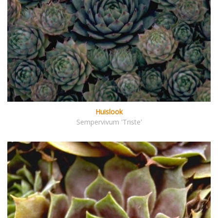
Huislook
Sempervivum 'Triste'