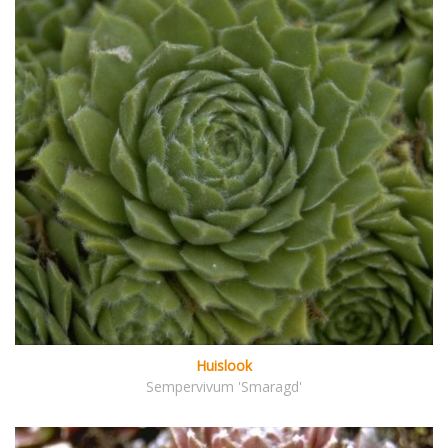
Huislook
Sempervivum 'Smaragd'