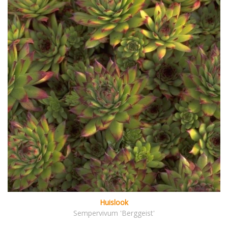
Huislook
Sempervivum 'Berggeist'