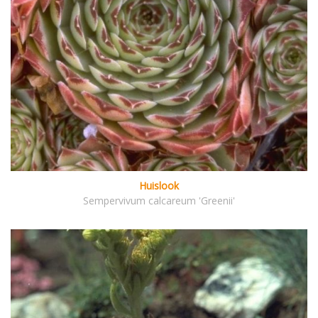
Huislook
Sempervivum calcareum 'Greenii'