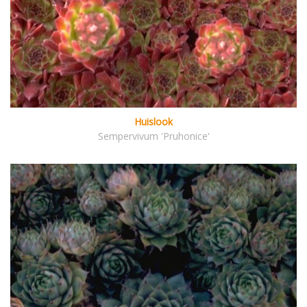
Huislook
Sempervivum 'Pruhonice'