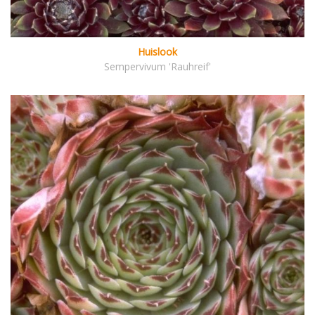
Huislook
Sempervivum 'Rauhreif'