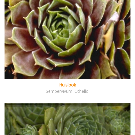
Huislook
Sempervivum 'Othello'