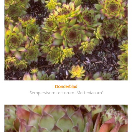
Donderblad
Sempervivum tectorum 'Mettenianum'