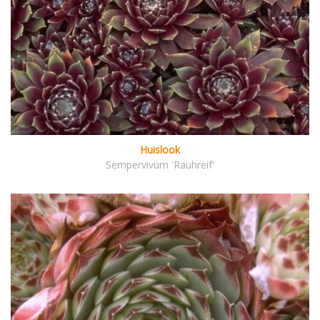
Huislook
Sempervivum 'Rauhreif'