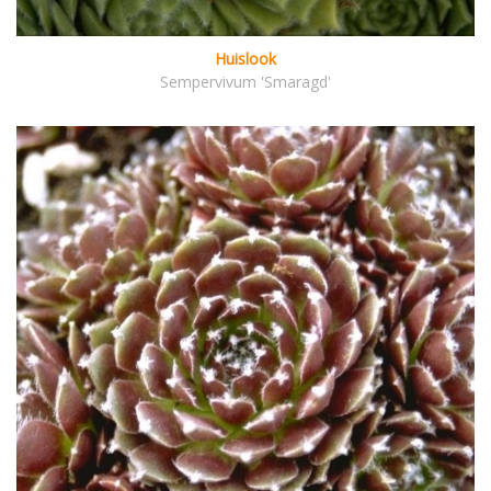
Huislook
Sempervivum 'Smaragd'