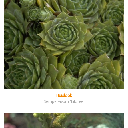
Huislook
Sempervivum 'Lilofee'