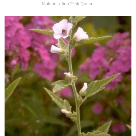
Malope trifida 'Pink Queen'