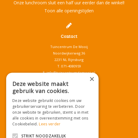
Onze lunchroom sluit een half uur eerder dan de winkel!
Toon alle openingstijden
Contact
Tuincentrum De Mooij
Noordwijkerweg 36
2231 NL Rijnsburg
T.
071-4080959
E.
info@tuincentrumdemooij.nl
×
Deze website maakt
gebruik van cookies.
Download onze App!
Deze website gebruikt cookies om uw
gebruikerservaring te verbeteren. Door
onze website te gebruiken, stemt u in met
alle cookies in overeenstemming met ons
Cookiebeleid.
Lees verder
STRIKT NOODZAKELIJK