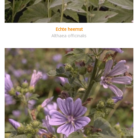
Echte heemst
Althaea officinalis