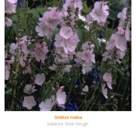
Griekse malva
Sidalcea 'Elsie Heugh'