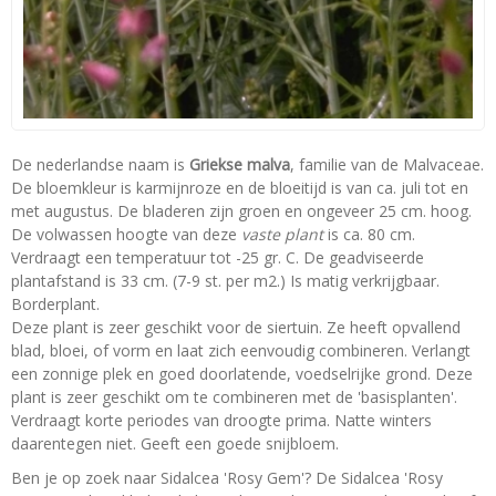
De nederlandse naam is
Griekse malva
, familie van de Malvaceae.
De bloemkleur is karmijnroze en de bloeitijd is van ca. juli tot en
met augustus. De bladeren zijn groen en ongeveer 25 cm. hoog.
De volwassen hoogte van deze
vaste plant
is ca. 80 cm.
Verdraagt een temperatuur tot -25 gr. C. De geadviseerde
plantafstand is 33 cm. (7-9 st. per m2.) Is matig verkrijgbaar.
Borderplant.
Deze plant is zeer geschikt voor de siertuin. Ze heeft opvallend
blad, bloei, of vorm en laat zich eenvoudig combineren. Verlangt
een zonnige plek en goed doorlatende, voedselrijke grond. Deze
plant is zeer geschikt om te combineren met de 'basisplanten'.
Verdraagt korte periodes van droogte prima. Natte winters
daarentegen niet. Geeft een goede snijbloem.
Ben je op zoek naar Sidalcea 'Rosy Gem'? De Sidalcea 'Rosy