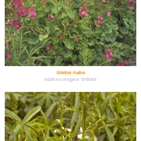
Griekse malva
Sidalcea oregana 'Brilliant'