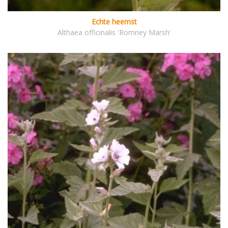
Echte heemst
Althaea officinalis 'Romney Marsh'