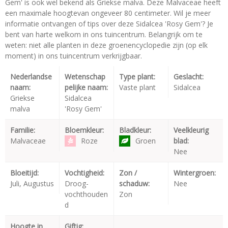
Gem' is ook wel bekend als Griekse malva. Deze Malvaceae heeft
een maximale hoogtevan ongeveer 80 centimeter. Wil je meer
informatie ontvangen of tips over deze Sidalcea 'Rosy Gem'? Je
bent van harte welkom in ons tuincentrum. Belangrijk om te
weten: niet alle planten in deze groenencyclopedie zijn (op elk
moment) in ons tuincentrum verkrijgbaar.
Nederlandse
Wetenschap
Type plant:
Geslacht:
naam:
pelijke naam:
Vaste plant
Sidalcea
Griekse
Sidalcea
malva
'Rosy Gem'
Familie:
Bloemkleur:
Bladkleur:
Veelkleurig
Malvaceae
Roze
Groen
blad:
Nee
Bloeitijd:
Vochtigheid:
Zon /
Wintergroen:
Juli, Augustus
Droog-
schaduw:
Nee
vochthouden
Zon
d
Hoogte in
Giftig: