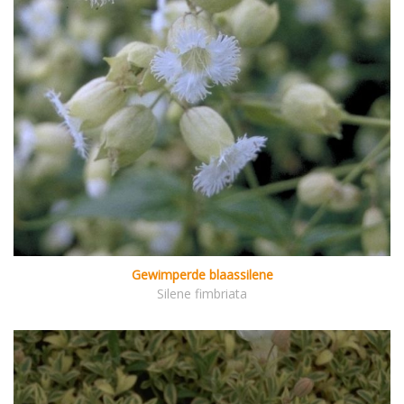
Gewimperde blaassilene
Silene fimbriata