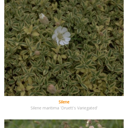
Silene
Silene maritima 'Druett's Variegated'