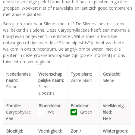
een licht vochtige plek. U kunt haar het best uitplanten in grotere
groepen. Woekert niet of nauwelijks en laat zich goed combineren
met andere planten.
Ben je op zoek naar Silene alpestris? De Silene alpestris is ook
wel bekend als Silene. Deze Caryophyllaceae heeft een maximale
hoogtevan ongeveer 15 centimeter. Wil je meer informatie
ontvangen of tips over deze Silene alpestris? Je bent van harte
welkom in ons tuincentrum. Belangrijk om te weten: niet alle
planten in deze groenencyclopedie zijn (op elk moment) in ons
tuincentrum verkrijgbaar.
Nederlandse
Wetenschap
Type plant:
Geslacht:
naam:
pelijke naam:
Vaste plant
Silene
Silene
Silene
alpestris
Familie:
Bloemkleur:
Bladkleur:
Veelkleurig
Caryophyllac
Wit
Groen
blad:
eae
Nee
Bloeitijd:
Vochtigheid:
Zon /
Wintergroen: