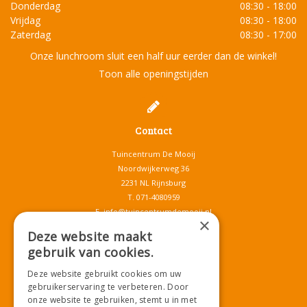
Donderdag
08:30 - 18:00
Vrijdag
08:30 - 18:00
Zaterdag
08:30 - 17:00
Onze lunchroom sluit een half uur eerder dan de winkel!
Toon alle openingstijden
Contact
Tuincentrum De Mooij
Noordwijkerweg 36
2231 NL Rijnsburg
T.
071-4080959
E.
info@tuincentrumdemooij.nl
×
Deze website maakt
gebruik van cookies.
Download onze App!
Deze website gebruikt cookies om uw
gebruikerservaring te verbeteren. Door
onze website te gebruiken, stemt u in met