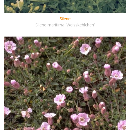
Silene
Silene maritima 'Weisskehlchen'