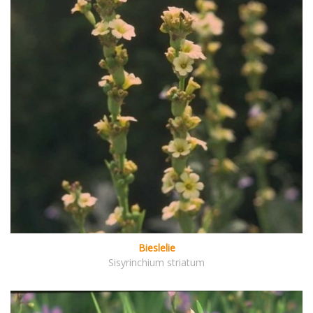
Bieslelie
Sisyrinchium striatum