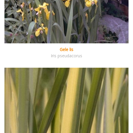
Gele lis
Iris pseudacorus