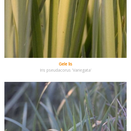
Gele lis
Iris pseudacorus 'Variegata'