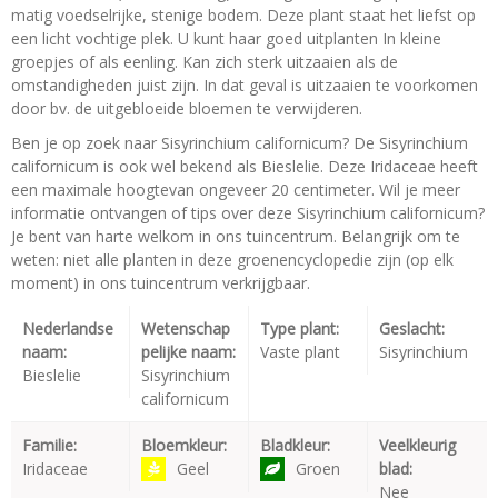
matig voedselrijke, stenige bodem. Deze plant staat het liefst op
een licht vochtige plek. U kunt haar goed uitplanten In kleine
groepjes of als eenling. Kan zich sterk uitzaaien als de
omstandigheden juist zijn. In dat geval is uitzaaien te voorkomen
door bv. de uitgebloeide bloemen te verwijderen.
Ben je op zoek naar Sisyrinchium californicum? De Sisyrinchium
californicum is ook wel bekend als Bieslelie. Deze Iridaceae heeft
een maximale hoogtevan ongeveer 20 centimeter. Wil je meer
informatie ontvangen of tips over deze Sisyrinchium californicum?
Je bent van harte welkom in ons tuincentrum. Belangrijk om te
weten: niet alle planten in deze groenencyclopedie zijn (op elk
moment) in ons tuincentrum verkrijgbaar.
Nederlandse
Wetenschap
Type plant:
Geslacht:
naam:
pelijke naam:
Vaste plant
Sisyrinchium
Bieslelie
Sisyrinchium
californicum
Familie:
Bloemkleur:
Bladkleur:
Veelkleurig
Iridaceae
Geel
Groen
blad:
Nee