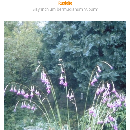
Ruslelie
Sisyrinchium bermudianum 'Album'