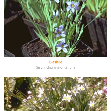
Bieslelie
Sisyrinchium montanum