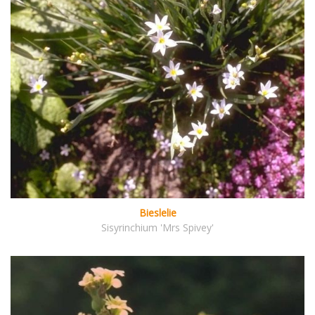
Bieslelie
Sisyrinchium 'Mrs Spivey'