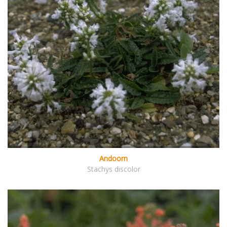
Andoorn
Stachys discolor