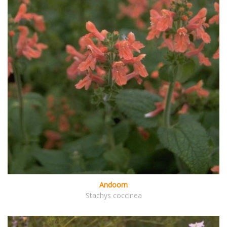
Andoorn
Stachys coccinea