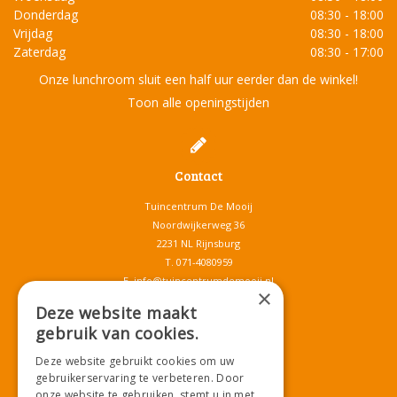
Donderdag
08:30 - 18:00
Vrijdag
08:30 - 18:00
Zaterdag
08:30 - 17:00
Onze lunchroom sluit een half uur eerder dan de winkel!
Toon alle openingstijden
Contact
Tuincentrum De Mooij
Noordwijkerweg 36
2231 NL Rijnsburg
T.
071-4080959
E.
info@tuincentrumdemooij.nl
×
Deze website maakt
gebruik van cookies.
Download onze App!
Deze website gebruikt cookies om uw
gebruikerservaring te verbeteren. Door
onze website te gebruiken, stemt u in met