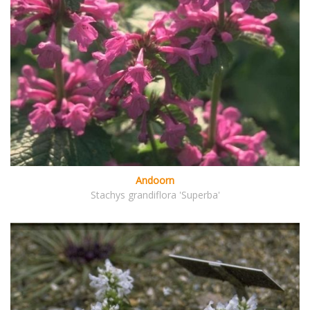
Andoorn
Stachys grandiflora 'Superba'