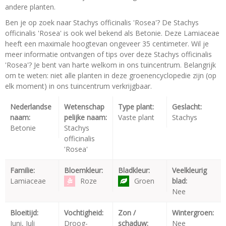
andere planten.
Ben je op zoek naar Stachys officinalis 'Rosea'? De Stachys
officinalis 'Rosea' is ook wel bekend als Betonie. Deze Lamiaceae
heeft een maximale hoogtevan ongeveer 35 centimeter. Wil je
meer informatie ontvangen of tips over deze Stachys officinalis
'Rosea'? Je bent van harte welkom in ons tuincentrum. Belangrijk
om te weten: niet alle planten in deze groenencyclopedie zijn (op
elk moment) in ons tuincentrum verkrijgbaar.
Nederlandse
Wetenschap
Type plant:
Geslacht:
naam:
pelijke naam:
Vaste plant
Stachys
Betonie
Stachys
officinalis
'Rosea'
Familie:
Bloemkleur:
Bladkleur:
Veelkleurig
Lamiaceae
Roze
Groen
blad:
Nee
Bloeitijd:
Vochtigheid:
Zon /
Wintergroen:
Juni, Juli
Droog-
schaduw:
Nee