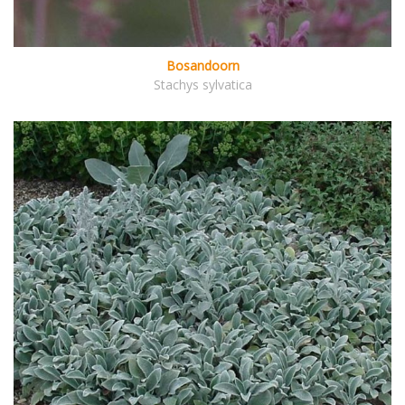
Bosandoorn
Stachys sylvatica