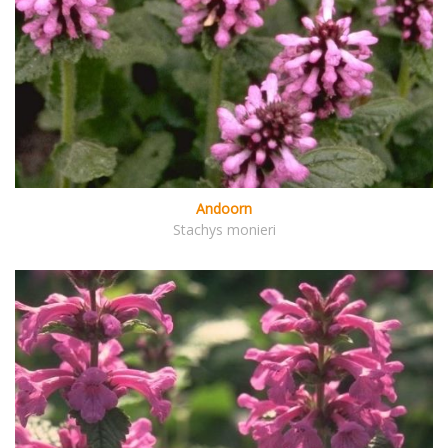
Andoorn
Stachys monieri