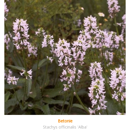
Betonie
Stachys officinalis 'Alba'