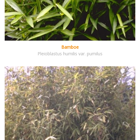
Bamboe
Pleioblastus humilis var. pumilus