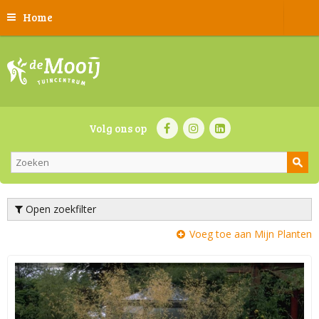
Home
Volg ons op
Open zoekfilter
Voeg toe aan Mijn Planten