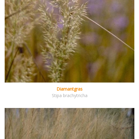
Diamantgras
Stipa brachytricha