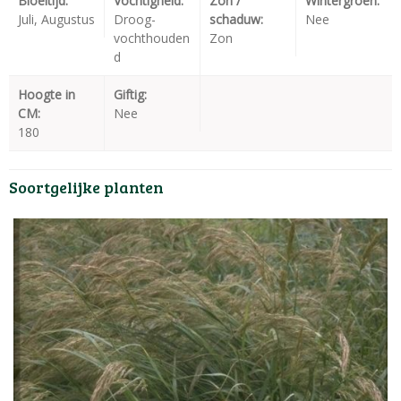
Bloeitijd:
Vochtigheid:
Zon /
Wintergroen:
Juli, Augustus
Droog-
schaduw:
Nee
vochthouden
Zon
d
Hoogte in
Giftig:
CM:
Nee
180
Soortgelijke planten