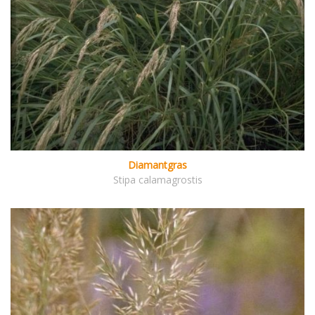
Diamantgras
Stipa calamagrostis