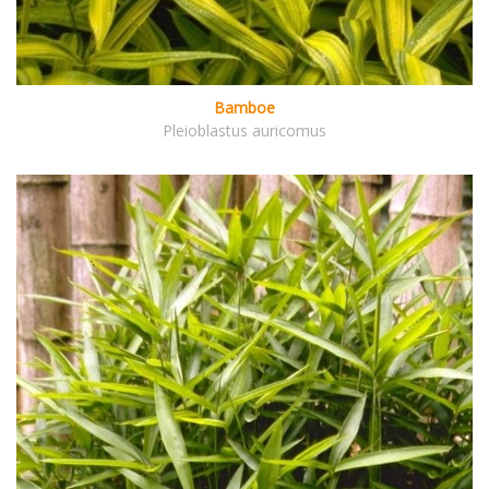
Bamboe
Pleioblastus auricomus