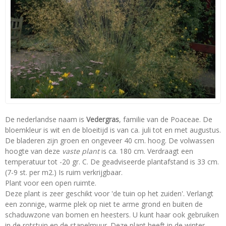
De nederlandse naam is
Vedergras
, familie van de Poaceae. De
bloemkleur is wit en de bloeitijd is van ca. juli tot en met augustus.
De bladeren zijn groen en ongeveer 40 cm. hoog. De volwassen
hoogte van deze
vaste plant
is ca. 180 cm. Verdraagt een
temperatuur tot -20 gr. C. De geadviseerde plantafstand is 33 cm.
(7-9 st. per m2.) Is ruim verkrijgbaar.
Plant voor een open ruimte.
Deze plant is zeer geschikt voor 'de tuin op het zuiden'. Verlangt
een zonnige, warme plek op niet te arme grond en buiten de
schaduwzone van bomen en heesters. U kunt haar ook gebruiken
in de rotstuin en de stapelmuur. Deze plant heeft in de winter