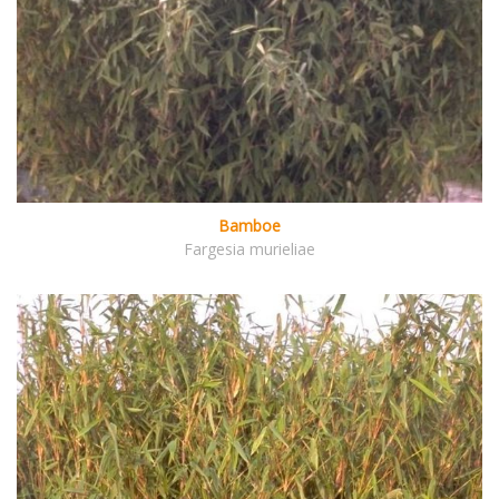
Bamboe
Fargesia murieliae