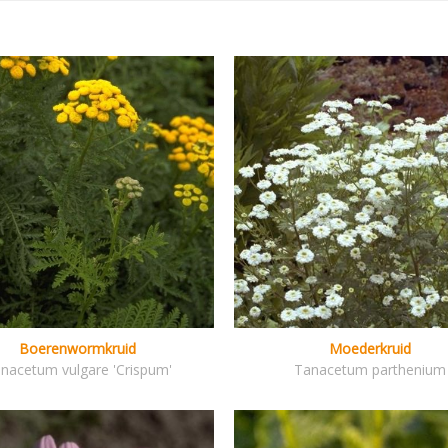
Boerenwormkruid
Moederkruid
nacetum vulgare 'Crispum'
Tanacetum parthenium