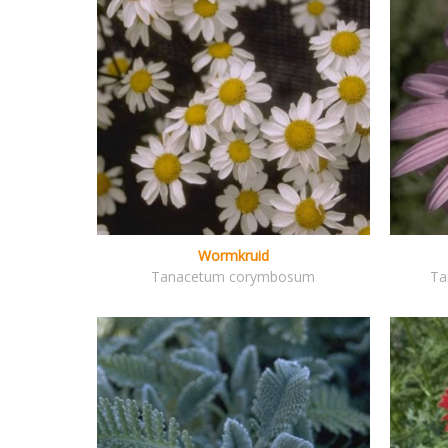
Wormkruid
Tanacetum corymbosum
Ta