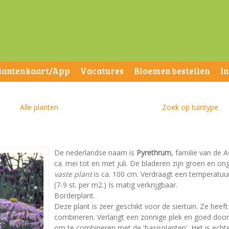
lantenkaart/App
Vacatures
Bloemen bestellen
I
Alle planten
Zoek op tuintype
De nederlandse naam is
Pyrethrum
, familie van de 
ca. mei tot en met juli. De bladeren zijn groen en 
vaste plant
is ca. 100 cm. Verdraagt een temperatuur 
(7-9 st. per m2.) Is matig verkrijgbaar.
Borderplant.
Deze plant is zeer geschikt voor de siertuin. Ze heeft
combineren. Verlangt een zonnige plek en goed doorla
om te combineren met de 'basisplanten'. Het is echter