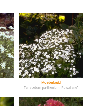
Moederkruid
Tanacetum parthenium 'Rowallane'