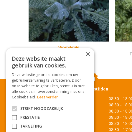
Wormkruid
×
Tanacetum haradjanii
T
Deze website maakt
gebruik van cookies.
Deze website gebruikt cookies om uw
gebruikerservaring te verbeteren. Door
onze website te gebruiken, stemt u in met
Openingstijden
alle cookies in overeenstemming met ons
Cookiebeleid.
Lees verder
Maandag
08:30 - 18:0
Dinsdag
08:30 - 18:0
STRIKT NOODZAKELIJK
Woensdag
08:30 - 18:0
Donderdag
08:30 - 18:0
PRESTATIE
Vrijdag
08:30 - 18:0
TARGETING
Zaterdag
08:30 - 17:0