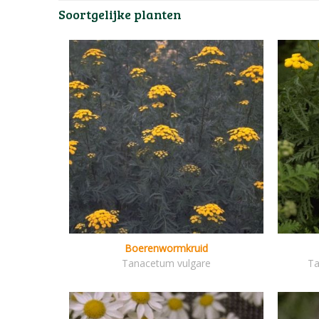
Soortgelijke planten
Boerenwormkruid
Tanacetum vulgare
Ta