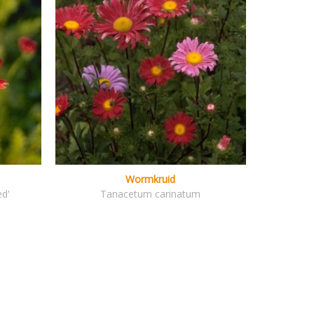
Wormkruid
ed'
Tanacetum carinatum