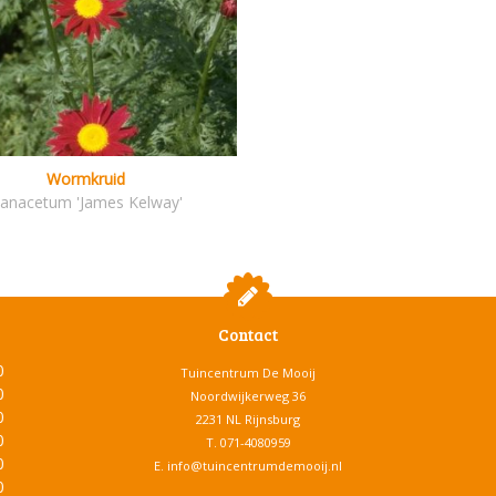
Wormkruid
anacetum 'James Kelway'
Contact
0
Tuincentrum De Mooij
0
Noordwijkerweg 36
0
2231 NL Rijnsburg
0
T.
071-4080959
0
E.
info@tuincentrumdemooij.nl
0