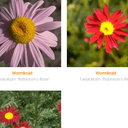
Wormkruid
Wormkruid
nacetum 'Robinson's Rose'
Tanacetum 'Robinson's R