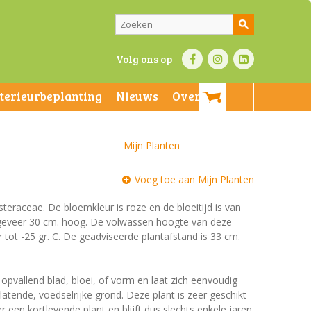
Volg ons op
nterieurbeplanting
Nieuws
Over ons
Mijn Planten
Voeg toe aan Mijn Planten
Asteraceae. De bloemkleur is roze en de bloeitijd is van
ongeveer 30 cm. hoog. De volwassen hoogte van deze
tot -25 gr. C. De geadviseerde plantafstand is 33 cm.
 opvallend blad, bloei, of vorm en laat zich eenvoudig
tende, voedselrijke grond. Deze plant is zeer geschikt
 een kortlevende plant en blijft dus slechts enkele jaren