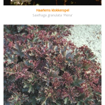
Haarlems klokkenspel
Saxifraga granulata 'Plena'