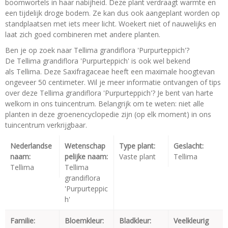
boomwortels in haar nabijheid. Deze plant verdraagt warmte en
een tijdelijk droge bodem. Ze kan dus ook aangeplant worden op
standplaatsen met iets meer licht. Woekert niet of nauwelijks en
laat zich goed combineren met andere planten.
Ben je op zoek naar Tellima grandiflora 'Purpurteppich'?
De Tellima grandiflora 'Purpurteppich' is ook wel bekend
als Tellima. Deze Saxifragaceae heeft een maximale hoogtevan
ongeveer 50 centimeter. Wil je meer informatie ontvangen of tips
over deze Tellima grandiflora 'Purpurteppich'? Je bent van harte
welkom in ons tuincentrum. Belangrijk om te weten: niet alle
planten in deze groenencyclopedie zijn (op elk moment) in ons
tuincentrum verkrijgbaar.
Nederlandse
Wetenschap
Type plant:
Geslacht:
naam:
pelijke naam:
Vaste plant
Tellima
Tellima
Tellima
grandiflora
'Purpurteppic
h'
Familie:
Bloemkleur:
Bladkleur:
Veelkleurig