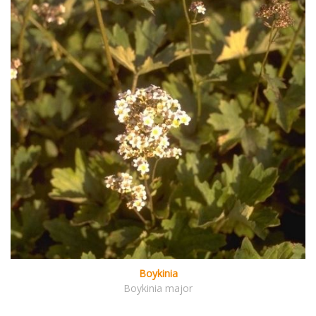
Boykinia
Boykinia major