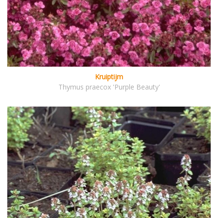
Kruiptijm
Thymus praecox 'Purple Beauty'