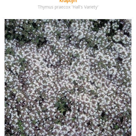
Kruiptijm
Thymus praecox 'Hall's Variety'