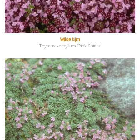
Wilde tijm
Thymus serpyllum 'Pink Chintz'