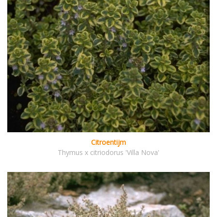
Citroentijm
Thymus x citriodorus 'Villa Nova'