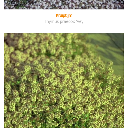
Kruiptijm
Thymus praecox 'Vey'