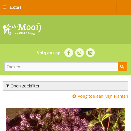
Home
Volg ons op
Open zoekfilter
Voeg toe aan Mijn Planten