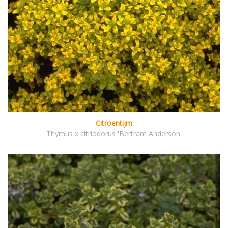
Citroentijm
Thymus x citriodorus 'Bertram Anderson'