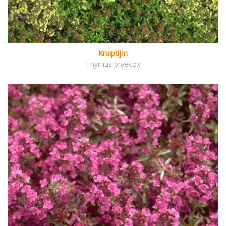
Kruiptijm
Thymus praecox