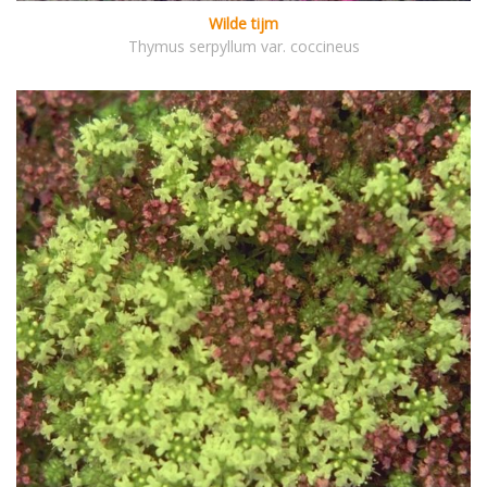
Wilde tijm
Thymus serpyllum var. coccineus