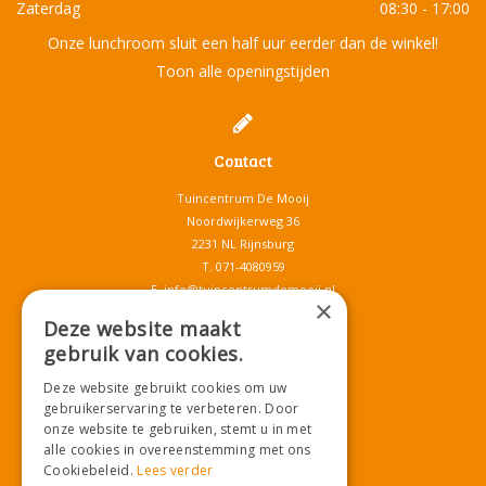
Zaterdag
08:30 - 17:00
Onze lunchroom sluit een half uur eerder dan de winkel!
Toon alle openingstijden
Contact
Tuincentrum De Mooij
Noordwijkerweg 36
2231 NL Rijnsburg
T.
071-4080959
E.
info@tuincentrumdemooij.nl
×
Deze website maakt
gebruik van cookies.
Download onze App!
Deze website gebruikt cookies om uw
gebruikerservaring te verbeteren. Door
onze website te gebruiken, stemt u in met
alle cookies in overeenstemming met ons
Cookiebeleid.
Lees verder