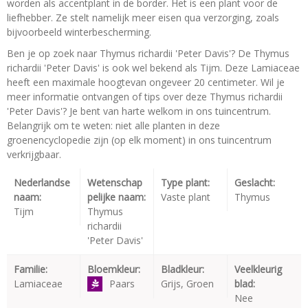
worden als accentplant in de border. Het is een plant voor de
liefhebber. Ze stelt namelijk meer eisen qua verzorging, zoals
bijvoorbeeld winterbescherming.
Ben je op zoek naar Thymus richardii 'Peter Davis'? De Thymus
richardii 'Peter Davis' is ook wel bekend als Tijm. Deze Lamiaceae
heeft een maximale hoogtevan ongeveer 20 centimeter. Wil je
meer informatie ontvangen of tips over deze Thymus richardii
'Peter Davis'? Je bent van harte welkom in ons tuincentrum.
Belangrijk om te weten: niet alle planten in deze
groenencyclopedie zijn (op elk moment) in ons tuincentrum
verkrijgbaar.
Nederlandse
Wetenschap
Type plant:
Geslacht:
naam:
pelijke naam:
Vaste plant
Thymus
Tijm
Thymus
richardii
'Peter Davis'
Familie:
Bloemkleur:
Bladkleur:
Veelkleurig
Lamiaceae
Paars
Grijs, Groen
blad:
Nee