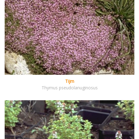
Tijm
Thymus pseudolanuginosus