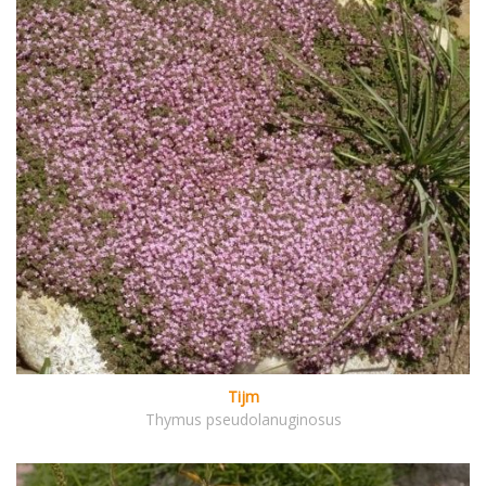
Tijm
Thymus pseudolanuginosus