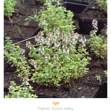
Tijm
Thymus 'Doone Valley'