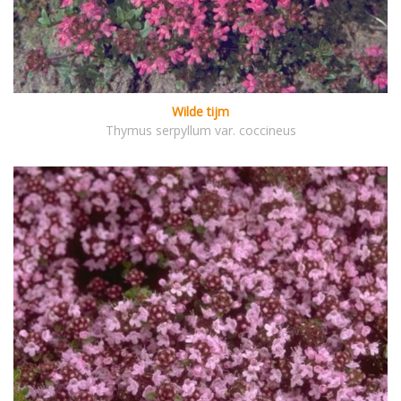
Wilde tijm
Thymus serpyllum var. coccineus