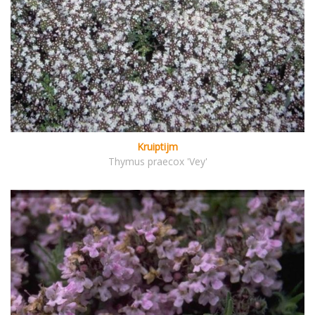
Kruiptijm
Thymus praecox 'Vey'