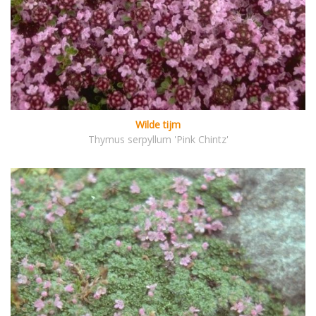
Wilde tijm
Thymus serpyllum 'Pink Chintz'