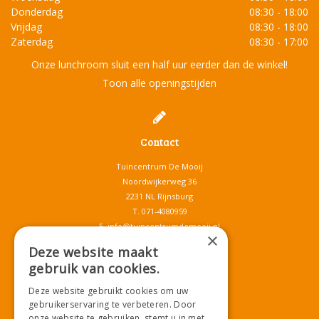
Donderdag
08:30 - 18:00
Vrijdag
08:30 - 18:00
Zaterdag
08:30 - 17:00
Onze lunchroom sluit een half uur eerder dan de winkel!
Toon alle openingstijden
Contact
Tuincentrum De Mooij
Noordwijkerweg 36
2231 NL Rijnsburg
T.
071-4080959
E.
info@tuincentrumdemooij.nl
×
Deze website maakt
gebruik van cookies.
Download onze App!
Deze website gebruikt cookies om uw
gebruikerservaring te verbeteren. Door
onze website te gebruiken, stemt u in met