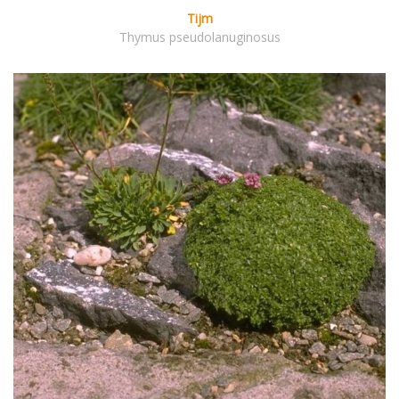
Tijm
Thymus pseudolanuginosus