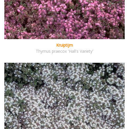
Kruiptijm
Thymus praecox 'Hall's Variety'