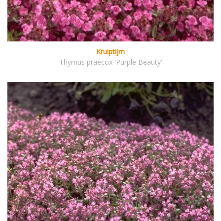
Kruiptijm
Thymus praecox 'Purple Beauty'