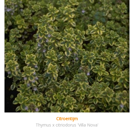
Citroentijm
Thymus x citriodorus 'Villa Nova'