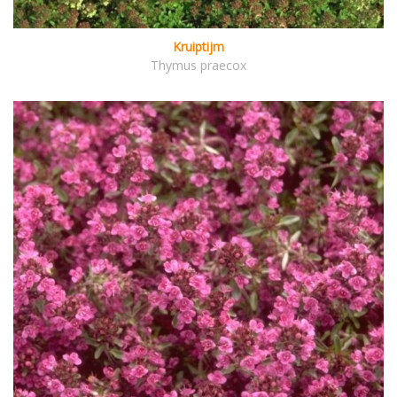
Kruiptijm
Thymus praecox