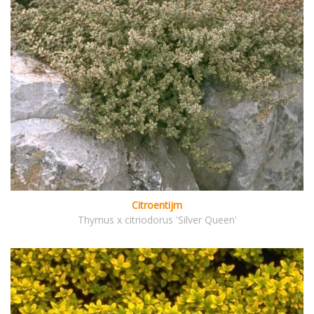
Citroentijm
Thymus x citriodorus 'Silver Queen'