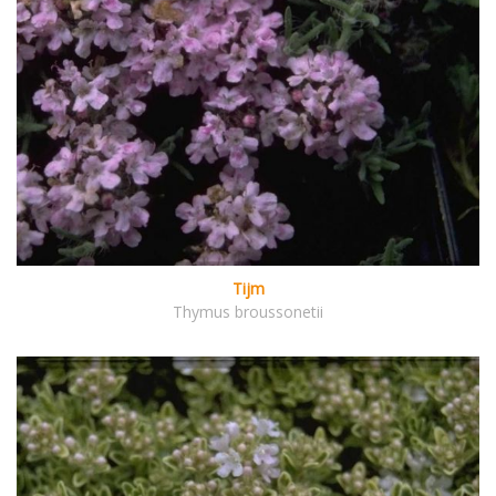
Tijm
Thymus broussonetii