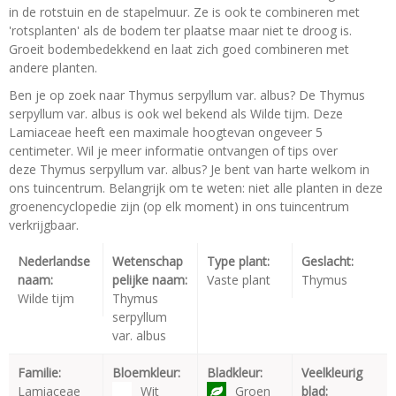
in de rotstuin en de stapelmuur. Ze is ook te combineren met
'rotsplanten' als de bodem ter plaatse maar niet te droog is.
Groeit bodembedekkend en laat zich goed combineren met
andere planten.
Ben je op zoek naar Thymus serpyllum var. albus? De Thymus
serpyllum var. albus is ook wel bekend als Wilde tijm. Deze
Lamiaceae heeft een maximale hoogtevan ongeveer 5
centimeter. Wil je meer informatie ontvangen of tips over
deze Thymus serpyllum var. albus? Je bent van harte welkom in
ons tuincentrum. Belangrijk om te weten: niet alle planten in deze
groenencyclopedie zijn (op elk moment) in ons tuincentrum
verkrijgbaar.
Nederlandse
Wetenschap
Type plant:
Geslacht:
naam:
pelijke naam:
Vaste plant
Thymus
Wilde tijm
Thymus
serpyllum
var. albus
Familie:
Bloemkleur:
Bladkleur:
Veelkleurig
Lamiaceae
Wit
Groen
blad: