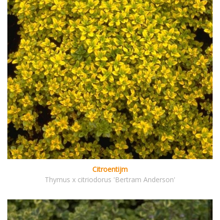
Citroentijm
Thymus x citriodorus 'Bertram Anderson'