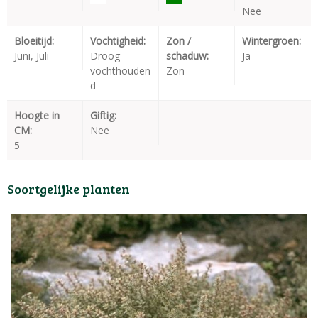
Nee
Bloeitijd:
Vochtigheid:
Zon /
Wintergroen:
Juni, Juli
Droog-
schaduw:
Ja
vochthouden
Zon
d
Hoogte in
Giftig:
CM:
Nee
5
Soortgelijke planten