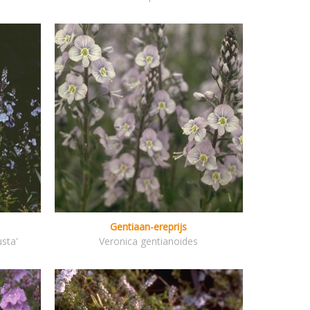
Gentiaan-ereprijs
sta'
Veronica gentianoides