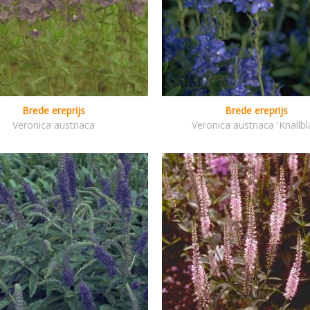
Brede ereprijs
Brede ereprijs
Veronica austriaca
Veronica austriaca 'Knallbl