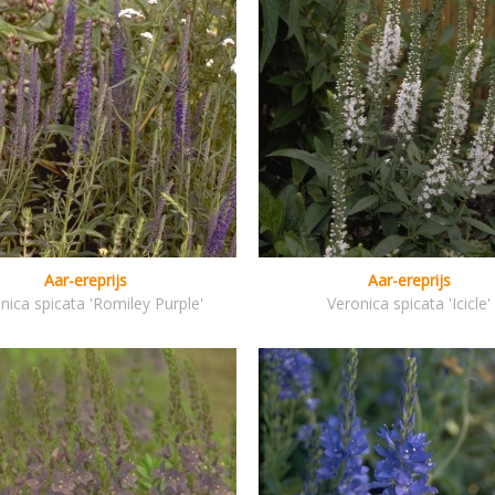
Aar-ereprijs
Aar-ereprijs
nica spicata 'Romiley Purple'
Veronica spicata 'Icicle'