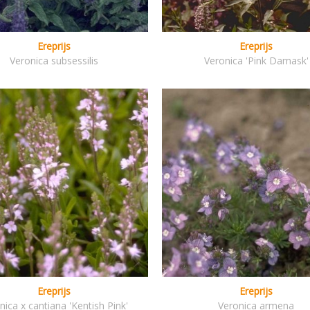
Ereprijs
Ereprijs
Veronica subsessilis
Veronica 'Pink Damask'
Ereprijs
Ereprijs
nica x cantiana 'Kentish Pink'
Veronica armena