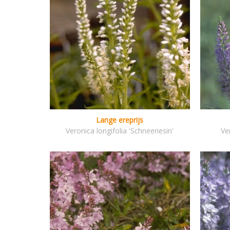
Lange ereprijs
Veronica longifolia 'Schneeriesin'
Ver