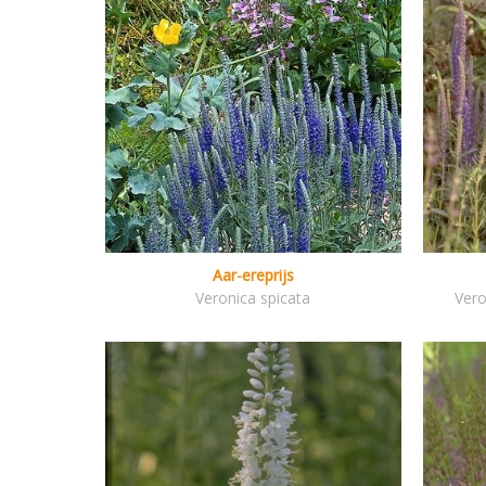
Aar-ereprijs
Veronica spicata
Vero