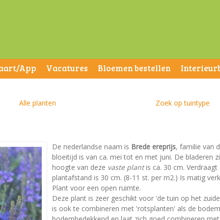
aart/App
Vacatures
Bloemen bestellen
Interieur
Alle planten
Zoek op tuintype
De nederlandse naam is
Brede ereprijs
, familie van
bloeitijd is van ca. mei tot en met juni. De bladere
hoogte van deze
vaste plant
is ca. 30 cm. Verdraagt
plantafstand is 30 cm. (8-11 st. per m2.) Is matig verk
Plant voor een open ruimte.
Deze plant is zeer geschikt voor 'de tuin op het zuid
is ook te combineren met 'rotsplanten' als de bodem 
bodembedekkend en laat zich goed combineren met 