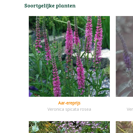
Soortgelijke planten
Aar-ereprijs
Veronica spicata rosea
Ver