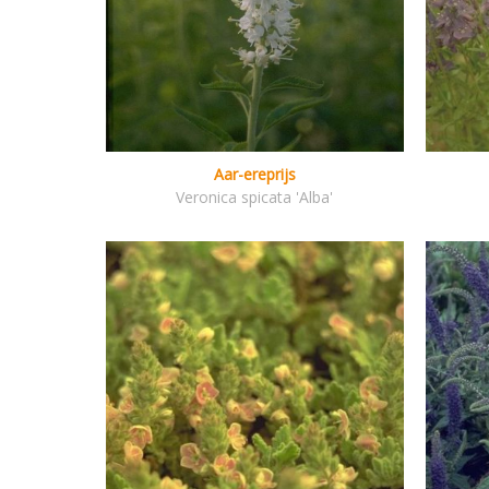
Aar-ereprijs
Veronica spicata 'Alba'