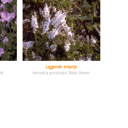
Liggende ereprijs
lt'
Veronica prostrata 'Blue Sheen'