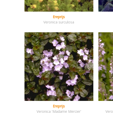
Ereprijs
Veronica surculosa
Ereprijs
Veronica 'Madame Mercier'
Vero