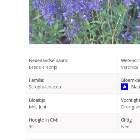
Nederlandse naam:
Wetensch
Brede ereprijs
Veronica 
Familie:
Bloemkle
Scrophulariacea
Bla
Bloeitijd:
Vochtighe
Mei, Juni
Droog-v
Hoogte in CM:
Giftig:
30
Nee