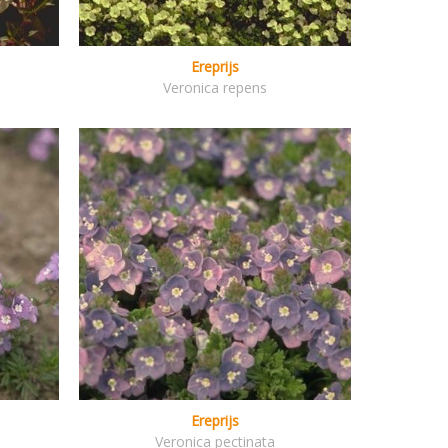
Ereprijs
Veronica repens
Ereprijs
Veronica pectinata