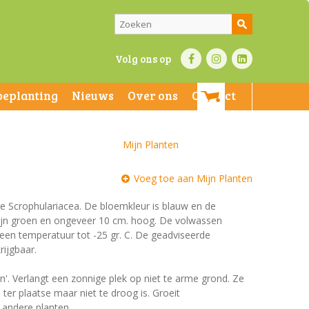
Volg ons op
beplanting
Nieuws
Over ons
Contact
Mijn Planten
Voeg toe aan Mijn Planten
 de Scrophulariacea. De bloemkleur is blauw en de
n zijn groen en ongeveer 10 cm. hoog. De volwassen
 een temperatuur tot -25 gr. C. De geadviseerde
rijgbaar.
en'. Verlangt een zonnige plek op niet te arme grond. Ze
ter plaatse maar niet te droog is. Groeit
andere planten.