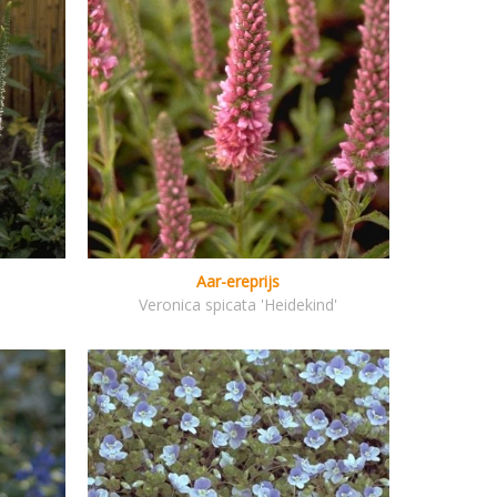
Aar-ereprijs
Veronica spicata 'Heidekind'