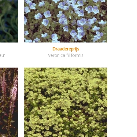
Draadereprijs
au'
Veronica filiformis