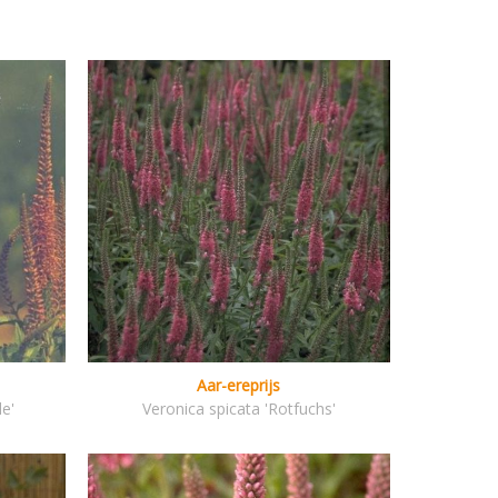
Aar-ereprijs
le'
Veronica spicata 'Rotfuchs'