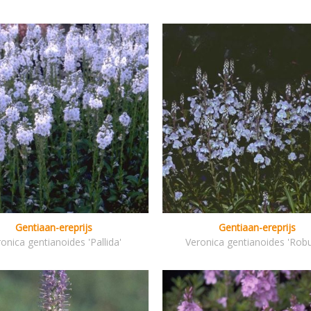
Gentiaan-ereprijs
Gentiaan-ereprijs
onica gentianoides 'Pallida'
Veronica gentianoides 'Robu