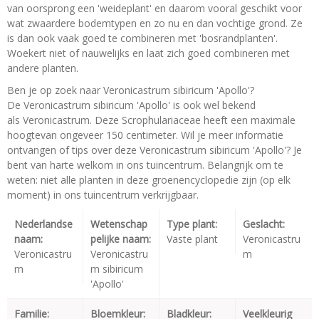
van oorsprong een 'weideplant' en daarom vooral geschikt voor
wat zwaardere bodemtypen en zo nu en dan vochtige grond. Ze
is dan ook vaak goed te combineren met 'bosrandplanten'.
Woekert niet of nauwelijks en laat zich goed combineren met
andere planten.
Ben je op zoek naar Veronicastrum sibiricum 'Apollo'?
De Veronicastrum sibiricum 'Apollo' is ook wel bekend
als Veronicastrum. Deze Scrophulariaceae heeft een maximale
hoogtevan ongeveer 150 centimeter. Wil je meer informatie
ontvangen of tips over deze Veronicastrum sibiricum 'Apollo'? Je
bent van harte welkom in ons tuincentrum. Belangrijk om te
weten: niet alle planten in deze groenencyclopedie zijn (op elk
moment) in ons tuincentrum verkrijgbaar.
Nederlandse
Wetenschap
Type plant:
Geslacht:
naam:
pelijke naam:
Vaste plant
Veronicastru
Veronicastru
Veronicastru
m
m
m sibiricum
'Apollo'
Familie:
Bloemkleur:
Bladkleur:
Veelkleurig