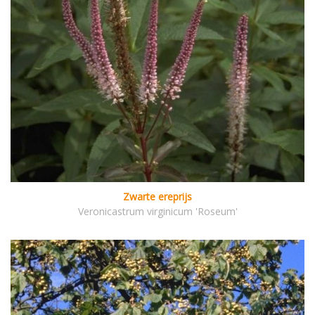
Zwarte ereprijs
Veronicastrum virginicum 'Roseum'