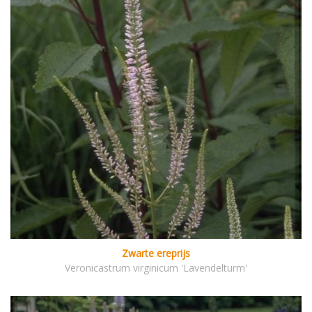
Zwarte ereprijs
Veronicastrum virginicum 'Lavendelturm'