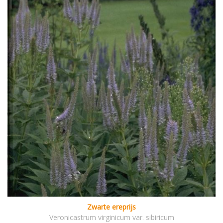
Zwarte ereprijs
Veronicastrum virginicum var. sibiricum