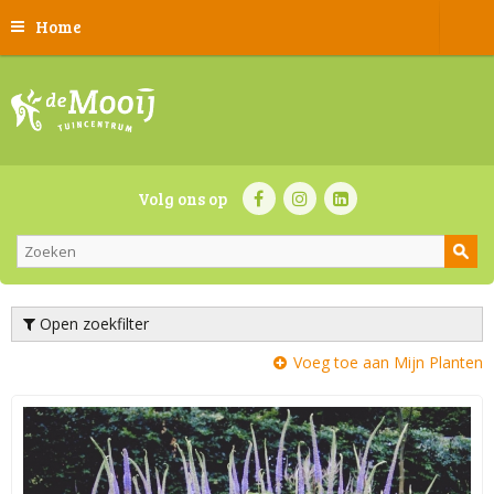
Home
Volg ons op
Open zoekfilter
Voeg toe aan Mijn Planten