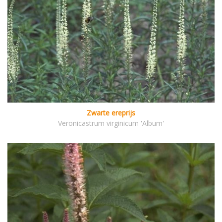
Zwarte ereprijs
Veronicastrum virginicum 'Album'