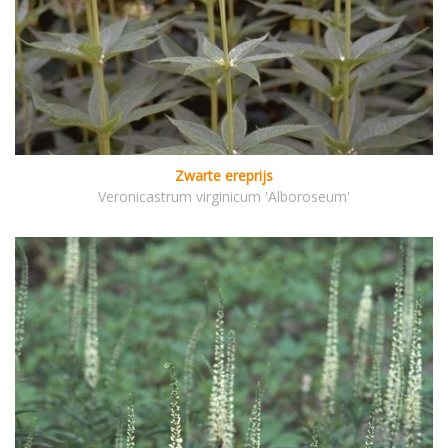
Zwarte ereprijs
Veronicastrum virginicum 'Alboroseum'