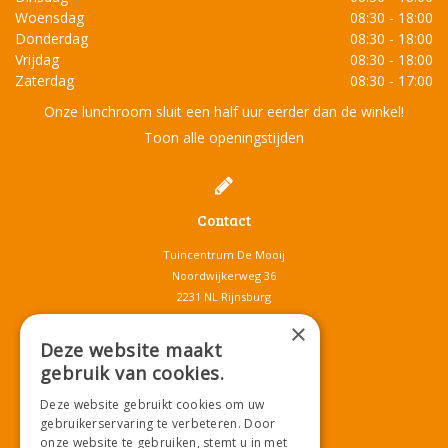
Woensdag
08:30 - 18:00
Donderdag
08:30 - 18:00
Vrijdag
08:30 - 18:00
Zaterdag
08:30 - 17:00
Onze lunchroom sluit een half uur eerder dan de winkel!
Toon alle openingstijden
Contact
Tuincentrum De Mooij
Noordwijkerweg 36
2231 NL Rijnsburg
T.
071-4080959
×
E.
info@tuincentrumdemooij.nl
Deze website maakt
gebruik van cookies.
Deze website gebruikt cookies om uw
Download onze App!
gebruikerservaring te verbeteren. Door
onze website te gebruiken, stemt u in met