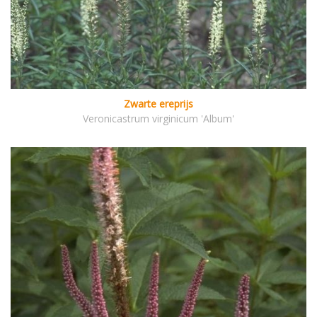
Zwarte ereprijs
Veronicastrum virginicum 'Album'