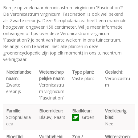
Ben je op zoek naar Veronicastrum virginicum 'Fascination'?
De Veronicastrum virginicum 'Fascination' is ook wel bekend
als Zwarte ereprijs. Deze Scrophulariacea heeft een maximale
hoogtevan ongeveer 150 centimeter. Wil je meer informatie
ontvangen of tips over deze Veronicastrum virginicum
'Fascination'? Je bent van harte welkom in ons tuincentrum.
Belangrijk om te weten: niet alle planten in deze
groenencyclopedie zijn (op elk moment) in ons tuincentrum
verkrijgbaar.
Nederlandse
Wetenschap
Type plant:
Geslacht:
naam:
pelijke naam:
Vaste plant
Veronicastru
Zwarte
Veronicastru
m
ereprijs
m virginicum
'Fascination'
Familie:
Bloemkleur:
Bladkleur:
Veelkleurig
Scrophularia
Blauw, Paars
Groen
blad:
cea
Nee
Bloeitijd:
Vochtigheid:
Zon /
Wintergroen: