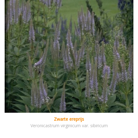
Zwarte ereprijs
Veronicastrum virginicum var. sibiricum