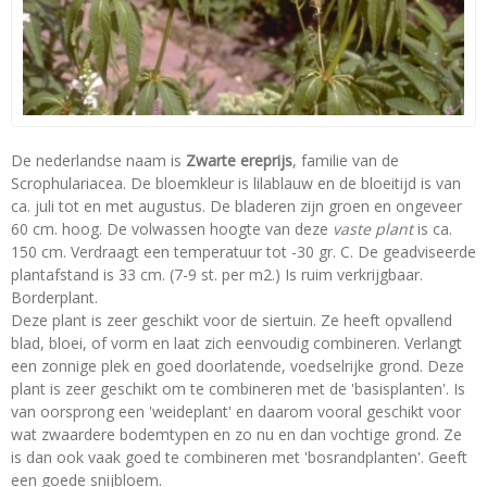
De nederlandse naam is
Zwarte ereprijs
, familie van de
Scrophulariacea. De bloemkleur is lilablauw en de bloeitijd is van
ca. juli tot en met augustus. De bladeren zijn groen en ongeveer
60 cm. hoog. De volwassen hoogte van deze
vaste plant
is ca.
150 cm. Verdraagt een temperatuur tot -30 gr. C. De geadviseerde
plantafstand is 33 cm. (7-9 st. per m2.) Is ruim verkrijgbaar.
Borderplant.
Deze plant is zeer geschikt voor de siertuin. Ze heeft opvallend
blad, bloei, of vorm en laat zich eenvoudig combineren. Verlangt
een zonnige plek en goed doorlatende, voedselrijke grond. Deze
plant is zeer geschikt om te combineren met de 'basisplanten'. Is
van oorsprong een 'weideplant' en daarom vooral geschikt voor
wat zwaardere bodemtypen en zo nu en dan vochtige grond. Ze
is dan ook vaak goed te combineren met 'bosrandplanten'. Geeft
een goede snijbloem.