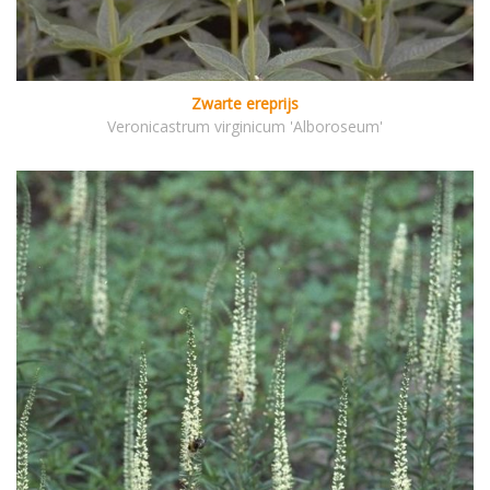
Zwarte ereprijs
Veronicastrum virginicum 'Alboroseum'