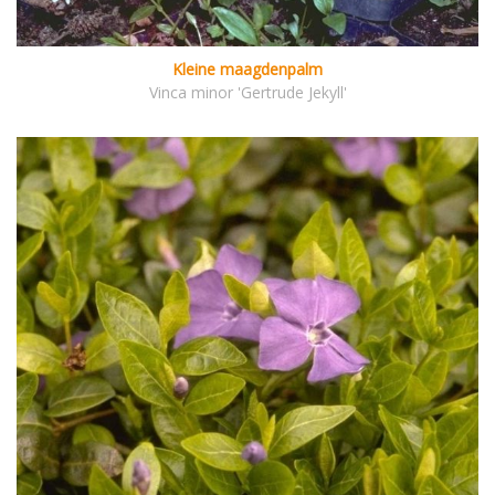
Kleine maagdenpalm
Vinca minor 'Gertrude Jekyll'