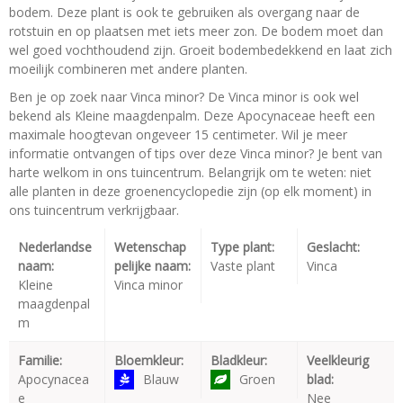
bodem. Deze plant is ook te gebruiken als overgang naar de
rotstuin en op plaatsen met iets meer zon. De bodem moet dan
wel goed vochthoudend zijn. Groeit bodembedekkend en laat zich
moeilijk combineren met andere planten.
Ben je op zoek naar Vinca minor? De Vinca minor is ook wel
bekend als Kleine maagdenpalm. Deze Apocynaceae heeft een
maximale hoogtevan ongeveer 15 centimeter. Wil je meer
informatie ontvangen of tips over deze Vinca minor? Je bent van
harte welkom in ons tuincentrum. Belangrijk om te weten: niet
alle planten in deze groenencyclopedie zijn (op elk moment) in
ons tuincentrum verkrijgbaar.
Nederlandse
Wetenschap
Type plant:
Geslacht:
naam:
pelijke naam:
Vaste plant
Vinca
Kleine
Vinca minor
maagdenpal
m
Familie:
Bloemkleur:
Bladkleur:
Veelkleurig
Apocynacea
Blauw
Groen
blad:
e
Nee