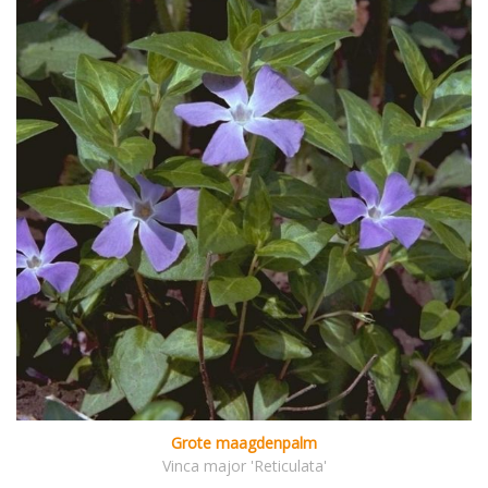
Grote maagdenpalm
Vinca major 'Reticulata'