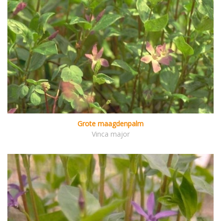
Grote maagdenpalm
Vinca major