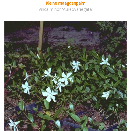
Kleine maagdenpalm
Vinca minor 'Aureovariegata'