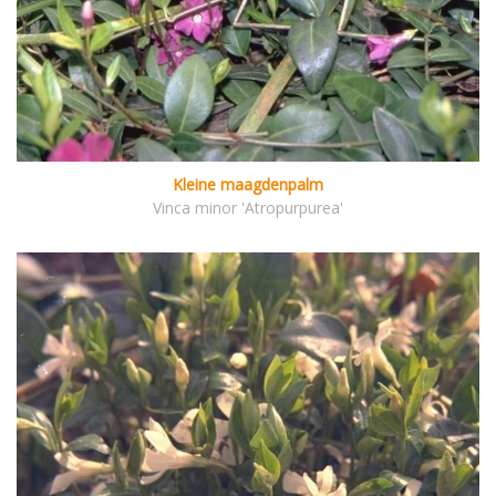
Kleine maagdenpalm
Vinca minor 'Atropurpurea'