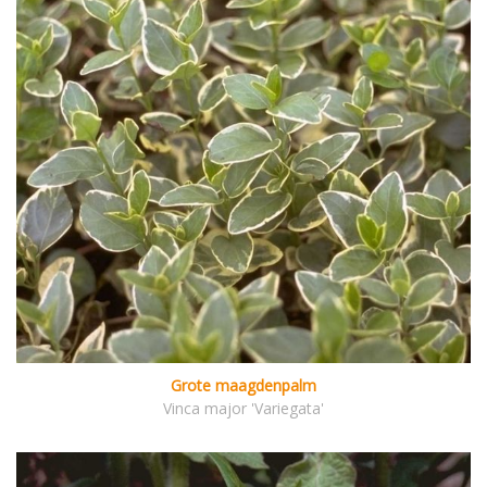
Grote maagdenpalm
Vinca major 'Variegata'