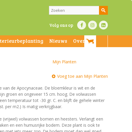
Volg ons op
nterieurbeplanting
Nieuws
Over ons
Mijn Planten
Voeg toe aan Mijn Planten
lie van de Apocynaceae. De bloemkleur is wit en de
en zijn groen en ongeveer 15 cm. hoog. De volwassen
een temperatuur tot -30 gr. C. en blijft de gehele winter
t. per m2.) Is matig verkrijgbaar.
e (vrijwel) volwassen bomen en heesters. Verlangt een
uiken en een humusrijke bodem. Deze plant is ook te
atsen met iets meer zon. De bodem moet dan wel goed