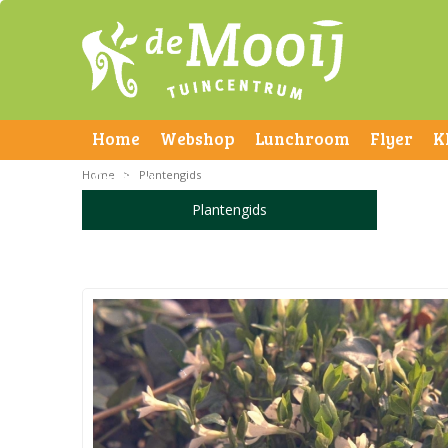
Home
Webshop
Lunchroom
Flyer
K
Home
Contact
>
Plantengids
Plantengids