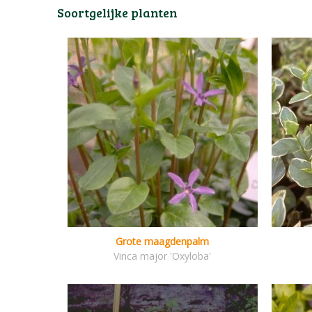
Soortgelijke planten
Grote maagdenpalm
Vinca major 'Oxyloba'