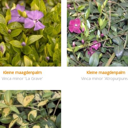
Kleine maagdenpalm
Kleine maagdenpalm
Vinca minor 'La Grave'
Vinca minor 'Atropurpure