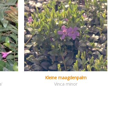
Kleine maagdenpalm
a'
Vinca minor