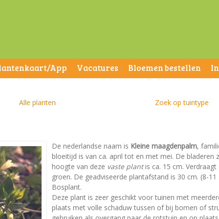
lantenkaart/App
Vacatures
Bloemen bestellen
I
Alle planten
Zoek op tuintype
De nederlandse naam is
Kleine maagdenpalm
, fami
bloeitijd is van ca. april tot en met mei. De blader
hoogte van deze
vaste plant
is ca. 15 cm. Verdraagt 
groen. De geadviseerde plantafstand is 30 cm. (8-11 s
Bosplant.
Deze plant is zeer geschikt voor tuinen met meerder
plaats met volle schaduw tussen of bij bomen of str
gebruiken als overgang naar de rotstuin en op pla