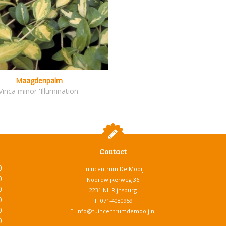
Maagdenpalm
Vinca minor 'Illumination'
Contact
0
Tuincentrum De Mooij
0
Noordwijkerweg 36
0
2231 NL Rijnsburg
0
T.
071-4080959
0
E.
info@tuincentrumdemooij.nl
0