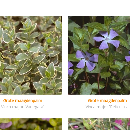
Grote maagdenpalm
Grote maagdenpalm
Vinca major 'Variegata'
Vinca major 'Reticulata'