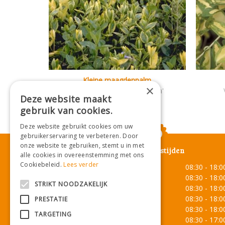
Kleine maagdenpalm
×
Vinca minor 'Aureovariegata'
Deze website maakt
gebruik van cookies.
Deze website gebruikt cookies om uw
gebruikerservaring te verbeteren. Door
onze website te gebruiken, stemt u in met
Openingstijden
alle cookies in overeenstemming met ons
Cookiebeleid.
Lees verder
Maandag
08:30 - 18:0
Dinsdag
08:30 - 18:0
STRIKT NOODZAKELIJK
Woensdag
08:30 - 18:0
Donderdag
08:30 - 18:0
PRESTATIE
Vrijdag
08:30 - 18:0
TARGETING
Zaterdag
08:30 - 17:0