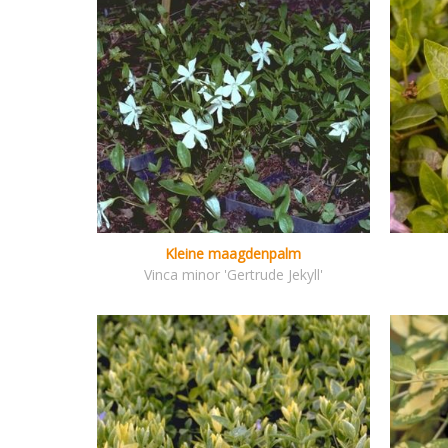
Kleine maagdenpalm
Vinca minor 'Gertrude Jekyll'