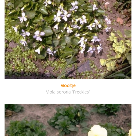
Viooltje
Viola sororia 'Freckles'