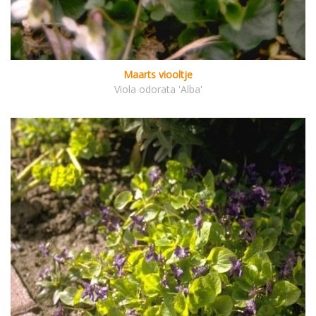
Maarts viooltje
Viola odorata 'Alba'