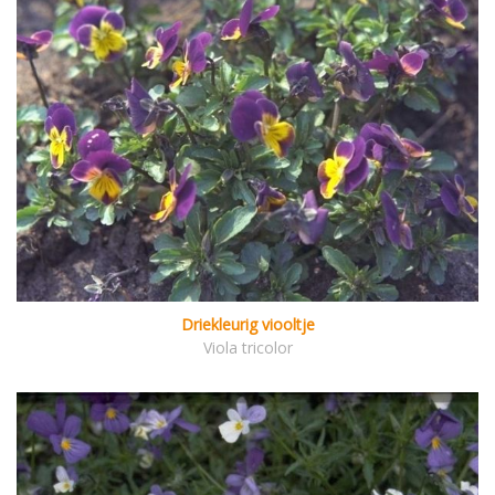
Driekleurig viooltje
Viola tricolor