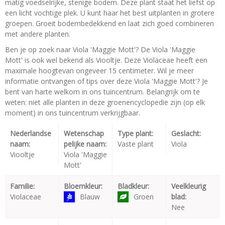
matig voedselrijke, stenige bodem. Deze plant staat het liefst op
een licht vochtige plek. U kunt haar het best uitplanten in grotere
groepen. Groeit bodembedekkend en laat zich goed combineren
met andere planten.
Ben je op zoek naar Viola 'Maggie Mott'? De Viola 'Maggie
Mott' is ook wel bekend als Viooltje. Deze Violaceae heeft een
maximale hoogtevan ongeveer 15 centimeter. Wil je meer
informatie ontvangen of tips over deze Viola 'Maggie Mott'? Je
bent van harte welkom in ons tuincentrum. Belangrijk om te
weten: niet alle planten in deze groenencyclopedie zijn (op elk
moment) in ons tuincentrum verkrijgbaar.
Nederlandse
Wetenschap
Type plant:
Geslacht:
naam:
pelijke naam:
Vaste plant
Viola
Viooltje
Viola 'Maggie
Mott'
Familie:
Bloemkleur:
Bladkleur:
Veelkleurig
Violaceae
Blauw
Groen
blad:
Nee