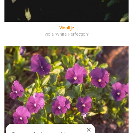
Viooltje
Viola 'White Perfection'
×