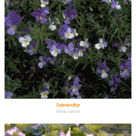
Duinviooltje
Viola curtisii