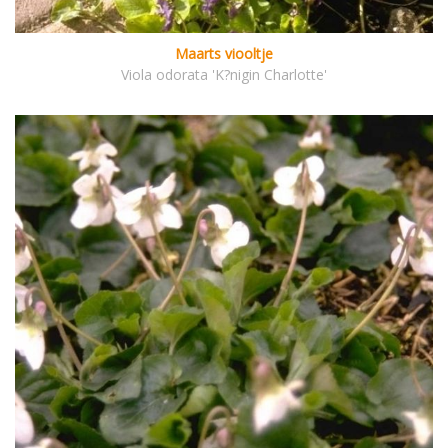
Maarts viooltje
Viola odorata 'K?nigin Charlotte'