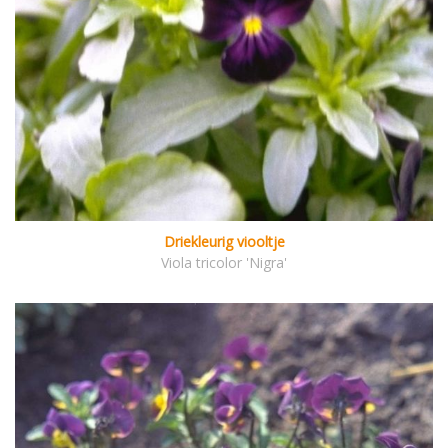
Driekleurig viooltje
Viola tricolor 'Nigra'