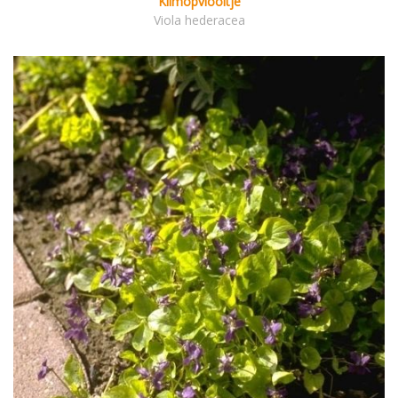
Klimopviooltje
Viola hederacea