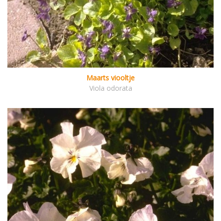
Maarts viooltje
Viola odorata