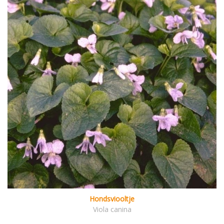
Hondsviooltje
Viola canina