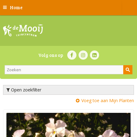
Home
Volg ons op
Open zoekfilter
Voeg toe aan Mijn Planten