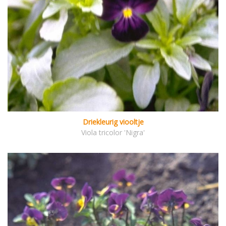
Driekleurig viooltje
Viola tricolor 'Nigra'