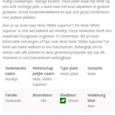
matig voedselrijke, stenige bodem. Deze plant staat het liefst op
een licht vochtige plek. U kunt haar het best uitplanten in grotere
groepen. Groeit bodembedekkend en laat zich goed combineren
met andere planten.
Ben je op zoek naar Viola 'White Superior'? De Viola 'White
Superior' is ook wel bekend als Viooltje. Deze Violaceae heeft een
maximale hoogtevan ongeveer 15 centimeter. Wil je meer
informatie ontvangen of tips over deze Viola 'White Superior'? Je
bent van harte welkom in ons tuincentrum. Belangrijk om te
weten: niet alle planten in deze groenencyclopedie zijn (op elk
moment) in ons tuincentrum verkrijgbaar.
Nederlandse
Wetenschap
Type plant:
Geslacht:
naam:
pelijke naam:
Vaste plant
Viola
Viooltje
Viola 'White
Superior'
Familie:
Bloemkleur:
Bladkleur:
Veelkleurig
Violaceae
Wit
Groen
blad:
Nee