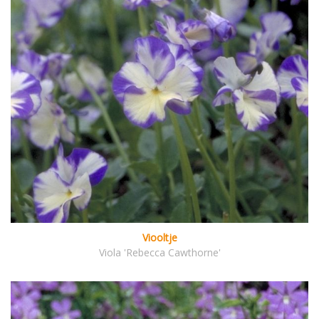
Viooltje
Viola 'Rebecca Cawthorne'