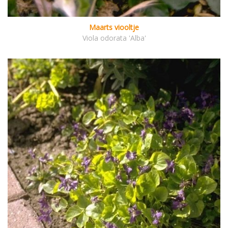
Maarts viooltje
Viola odorata 'Alba'