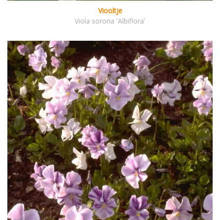
Viooltje
Viola sororia 'Albiflora'