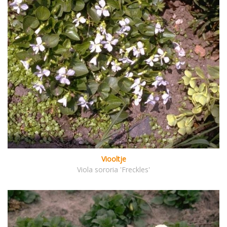
Viooltje
Viola sororia 'Freckles'