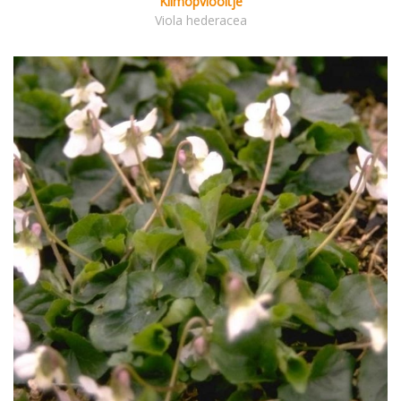
Klimopviooltje
Viola hederacea