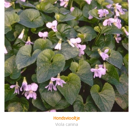
Hondsviooltje
Viola canina