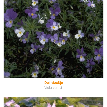
Duinviooltje
Viola curtisii