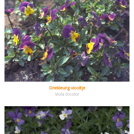
Driekleurig viooltje
Viola tricolor