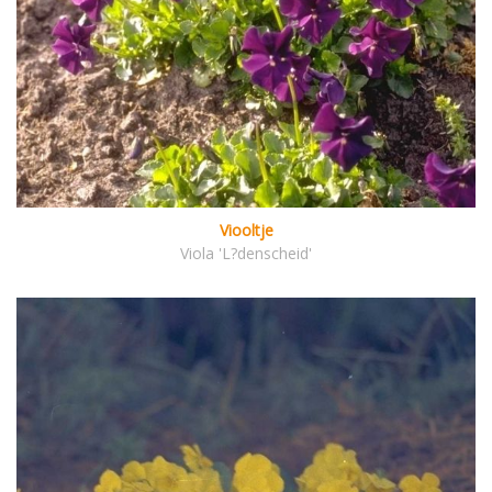
Viooltje
Viola 'L?denscheid'