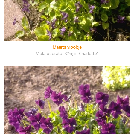
Maarts viooltje
Viola odorata 'K?nigin Charlotte'