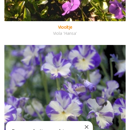
Viooltje
Viola 'Hansa'
×