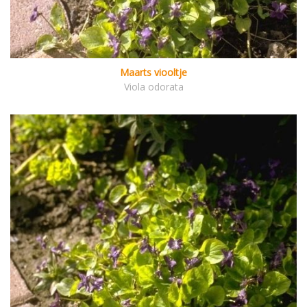
Maarts viooltje
Viola odorata