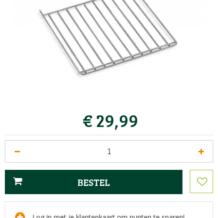
€
29
,
99
Log in met je klantenkaart om punten te sparen!