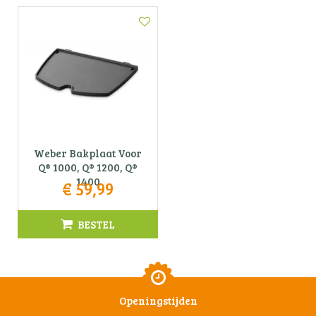
Weber Bakplaat Voor
Q® 1000, Q® 1200, Q®
1400
€
59
,
99
BESTEL
Openingstijden