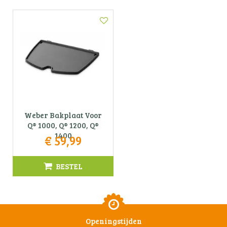
Weber Bakplaat Voor
Q® 1000, Q® 1200, Q®
1400
€
59
,
99
BESTEL
Openingstijden