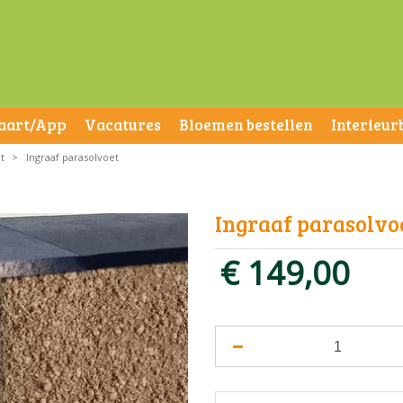
aart/App
Vacatures
Bloemen bestellen
Interieur
t
>
Ingraaf parasolvoet
Ingraaf parasolvo
€
149
,
00