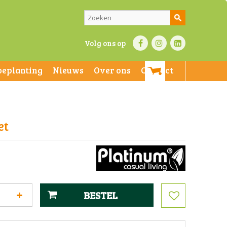
Volg ons op
beplanting
Nieuws
Over ons
Contact
et