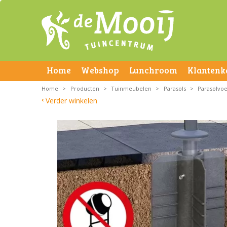
Home
Webshop
Lunchroom
Klantenk
Home
>
Producten
>
Tuinmeubelen
>
Parasols
>
Parasolvoe
Verder winkelen