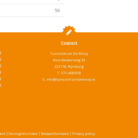
50
Contact
0
Tuincentrum De Mooij
0
Noordwijkerweg 36
0
2231 NL Rijnsburg
0
T.
071-4080959
0
E.
info@tuincentrumdemooij.nl
0
ent
Bezorginformatie
Betaalinformatie
Privacy policy