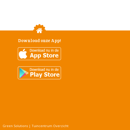
Download onze App!
Green Solutions
|
Tuincentrum Overzicht