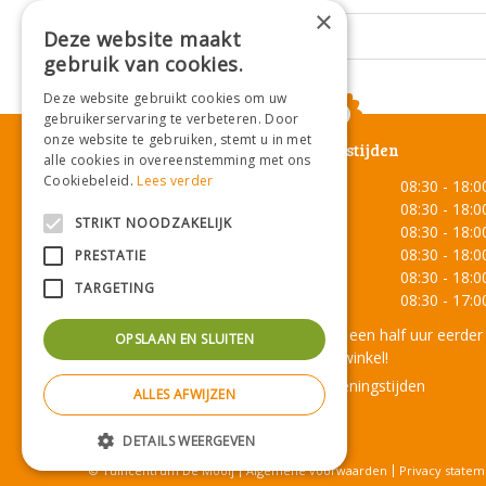
×
Deze website maakt
Hoogte in cm
gebruik van cookies.
Deze website gebruikt cookies om uw
gebruikerservaring te verbeteren. Door
onze website te gebruiken, stemt u in met
Openingstijden
alle cookies in overeenstemming met ons
Cookiebeleid.
Lees verder
Maandag
08:30 - 18:0
Dinsdag
08:30 - 18:0
STRIKT NOODZAKELIJK
Woensdag
08:30 - 18:0
Donderdag
08:30 - 18:0
PRESTATIE
Vrijdag
08:30 - 18:0
TARGETING
Zaterdag
08:30 - 17:0
Onze lunchroom sluit een half uur eerder
OPSLAAN EN SLUITEN
dan de winkel!
Toon alle openingstijden
ALLES AFWIJZEN
DETAILS WEERGEVEN
© Tuincentrum De Mooij
Algemene voorwaarden
Privacy statem