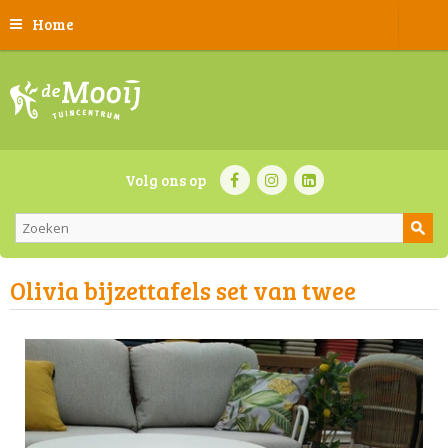
Home
Volg ons op
Olivia bijzettafels set van twee