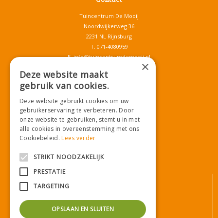
Tuincentrum De Mooij
Noordwijkerweg 36
2231 NL Rijnsburg
T.
071-4080959
E.
info@tuincentrumdemooij.nl
×
Deze website maakt
gebruik van cookies.
Download onze App!
Deze website gebruikt cookies om uw
gebruikerservaring te verbeteren. Door
onze website te gebruiken, stemt u in met
alle cookies in overeenstemming met ons
Cookiebeleid.
Lees verder
STRIKT NOODZAKELIJK
PRESTATIE
© Tuincentrum De Mooij
TARGETING
Algemene voorwaarden
Privacy statement
OPSLAAN EN SLUITEN
Bezorginformatie