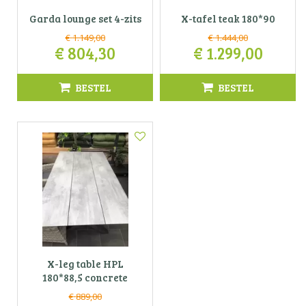
Garda lounge set 4-zits
X-tafel teak 180*90
€
1.149
,
00
€
1.444
,
00
€
804
,
30
€
1.299
,
00
BESTEL
BESTEL
X-leg table HPL
180*88,5 concrete
€
889
,
00