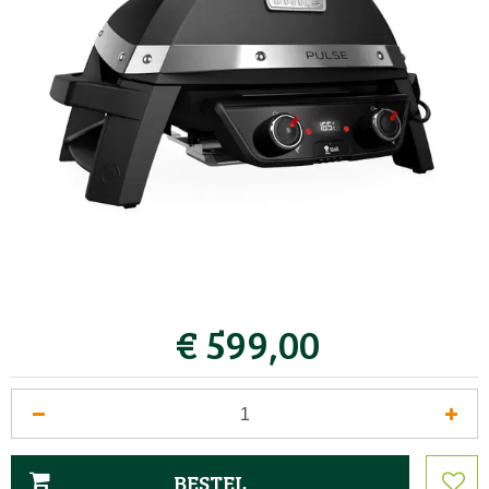
€
599
,
00