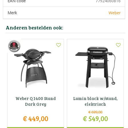
EAN code
77924060816
Merk
Weber
Anderen bestelden ook:
Weber Q 1400 Stand
Lumin black w/stand,
Dark Grey
elektrisch
€
699
,
00
€
449
,
00
€
549
,
00