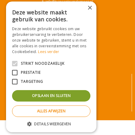
E.
info@tuincentrumdemooij.nl
×
Deze website maakt
gebruik van cookies.
Download onze App!
Deze website gebruikt cookies om uw
gebruikerservaring te verbeteren. Door
onze website te gebruiken, stemt u in met
alle cookies in overeenstemming met ons
Cookiebeleid.
Lees verder
STRIKT NOODZAKELIJK
PRESTATIE
© Tuincentrum De Mooij
TARGETING
Algemene voorwaarden
Privacy statement
OPSLAAN EN SLUITEN
Bezorginformatie
Betaalinformatie
ALLES AFWIJZEN
Privacy policy
Green Solutions
|
Tuincentrum Overzicht
DETAILS WEERGEVEN