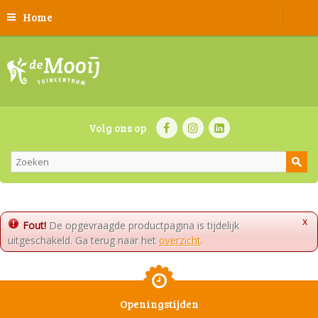
Home
Volg ons op
x
Fout!
De opgevraagde productpagina is tijdelijk
uitgeschakeld. Ga terug naar het
overzicht
.
Openingstijden