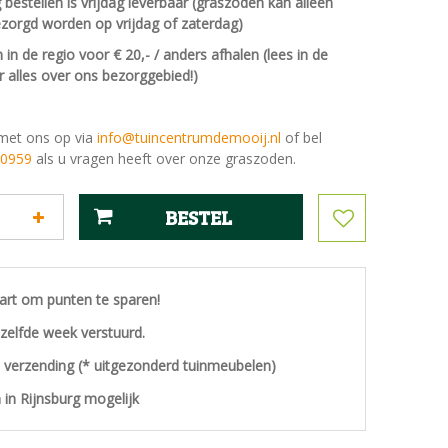
estellen is vrijdag leverbaar (graszoden kan alleen
ezorgd worden op vrijdag of zaterdag)
in de regio voor € 20,- / anders afhalen (lees in de
r alles over ons bezorggebied!)
met ons op via
info@tuincentrumdemooij.nl
of bel
 0959
als u vragen heeft over onze graszoden.
aart om punten te sparen!
ezelfde week verstuurd.
s verzending (* uitgezonderd tuinmeubelen)
 in Rijnsburg mogelijk