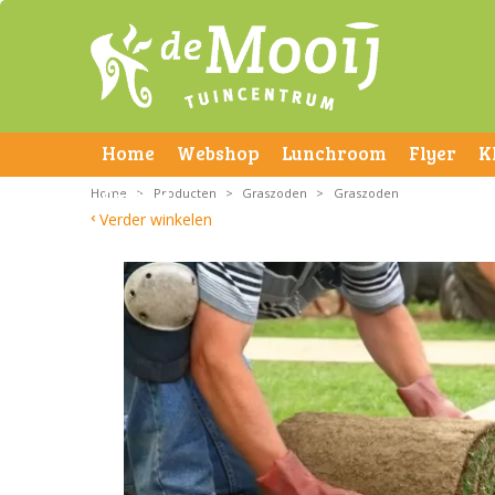
Home
Webshop
Lunchroom
Flyer
K
Home
Contact
>
Producten
>
Graszoden
>
Graszoden
Verder winkelen