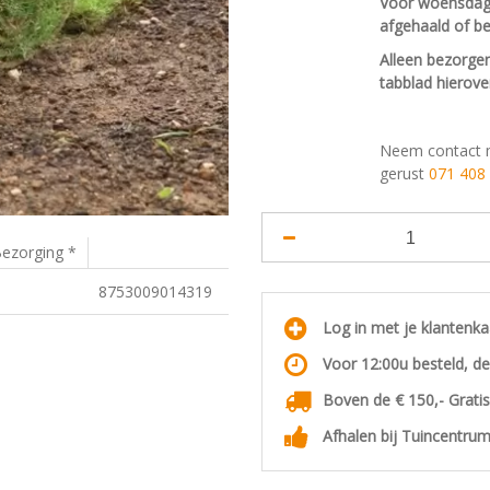
Voor woensdag b
afgehaald of b
Alleen bezorgen 
tabblad hierove
Neem contact 
gerust
071 408
ezorging *
8753009014319
Log in met je klantenk
Voor 12:00u besteld, d
Boven de € 150,- Grati
Afhalen bij Tuincentrum