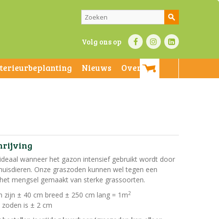
Volg ons op
nterieurbeplanting
Nieuws
Over ons
hrijving
ideaal wanneer het gazon intensief gebruikt wordt door
 huisdieren. Onze graszoden kunnen wel tegen een
j het mengsel gemaakt van sterke grassoorten.
2
 zijn ± 40 cm breed ± 250 cm lang = 1m
e zoden is ± 2 cm