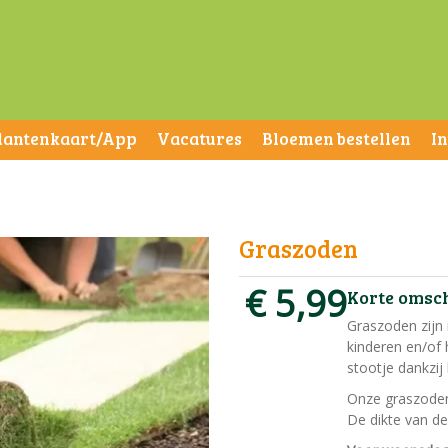
lantenkaart/App
Vacatures
Bloemen bestellen
I
Graszoden
€
5
,
99
Korte omsc
Graszoden zijn 
kinderen en/of
stootje dankzi
Onze graszoden
De dikte van d