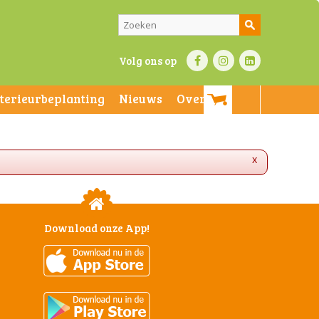
Volg ons op
nterieurbeplanting
Nieuws
Over ons
x
Download onze App!