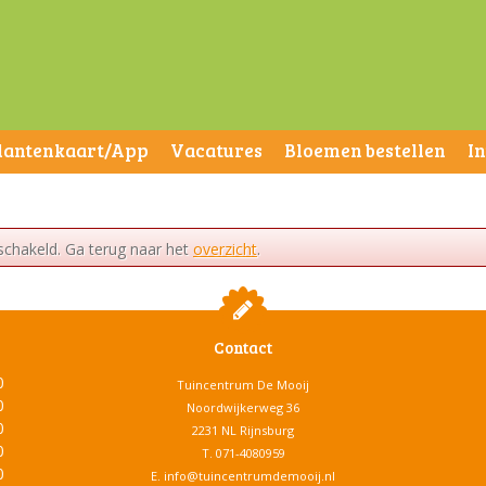
lantenkaart/App
Vacatures
Bloemen bestellen
I
schakeld. Ga terug naar het
overzicht
.
Contact
0
Tuincentrum De Mooij
0
Noordwijkerweg 36
0
2231 NL Rijnsburg
0
T.
071-4080959
0
E.
info@tuincentrumdemooij.nl