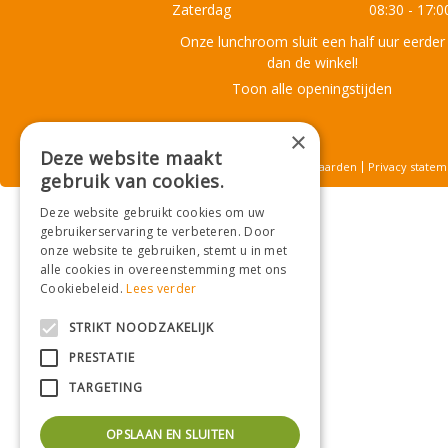
Zaterdag
08:30 - 17:0
Onze lunchroom sluit een half uur eerder
dan de winkel!
Toon alle openingstijden
×
Deze website maakt
© Tuincentrum De Mooij
Algemene voorwaarden
Privacy statem
gebruik van cookies.
Deze website gebruikt cookies om uw
gebruikerservaring te verbeteren. Door
onze website te gebruiken, stemt u in met
alle cookies in overeenstemming met ons
Cookiebeleid.
Lees verder
STRIKT NOODZAKELIJK
PRESTATIE
TARGETING
OPSLAAN EN SLUITEN