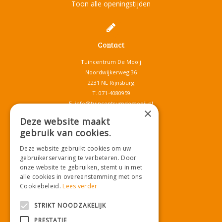
Toon alle openingstijden
Contact
Tuincentrum De Mooij
Noordwijkerweg 36
2231 NL Rijnsburg
T.
071-4080959
E.
info@tuincentrumdemooij.nl
×
Deze website maakt
gebruik van cookies.
Download onze App!
Deze website gebruikt cookies om uw
gebruikerservaring te verbeteren. Door
onze website te gebruiken, stemt u in met
alle cookies in overeenstemming met ons
Cookiebeleid.
Lees verder
STRIKT NOODZAKELIJK
PRESTATIE