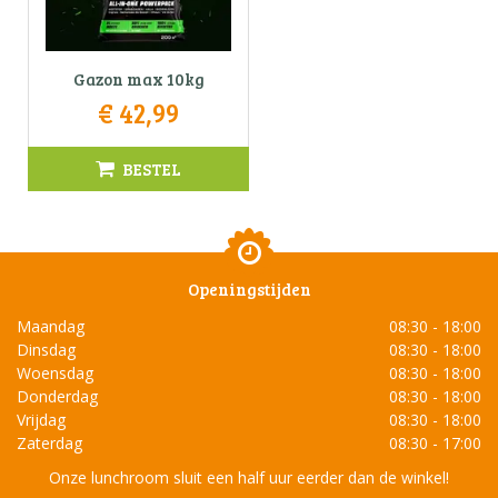
Gazon max 10kg
€
42
,
99
BESTEL
Openingstijden
Maandag
08:30 - 18:00
Dinsdag
08:30 - 18:00
Woensdag
08:30 - 18:00
Donderdag
08:30 - 18:00
Vrijdag
08:30 - 18:00
Zaterdag
08:30 - 17:00
Onze lunchroom sluit een half uur eerder dan de winkel!