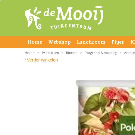
Home
Webshop
Lunchroom
Flyer
K
Home
Contact
>
Producten
>
Binnen
>
Potgrond & voeding
>
Anthur
Verder winkelen