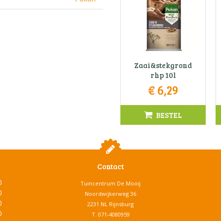
Zaai&stekgrond
rhp 10l
€
6
,
29
BESTEL
Contact
0
Tuincentrum De Mooij
0
Noordwijkerweg 36
0
2231 NL Rijnsburg
0
T.
071-4080959