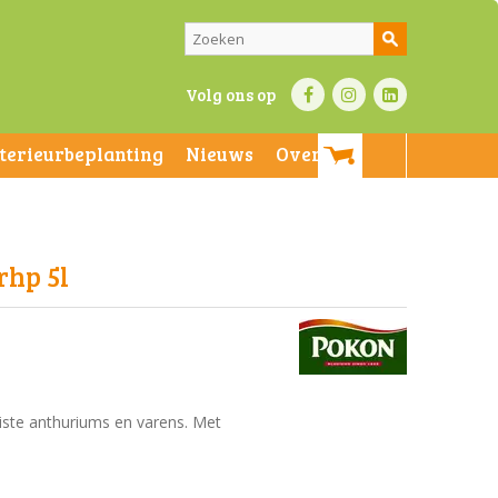
Volg ons op
nterieurbeplanting
Nieuws
Over ons
rhp 5l
ste anthuriums en varens. Met