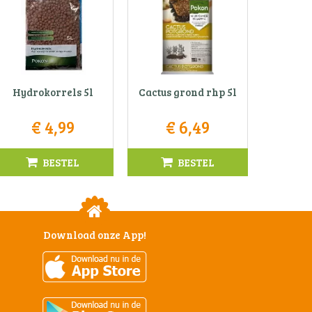
Hydrokorrels 5l
Cactus grond rhp 5l
€
4
,
99
€
6
,
49
BESTEL
BESTEL
Download onze App!