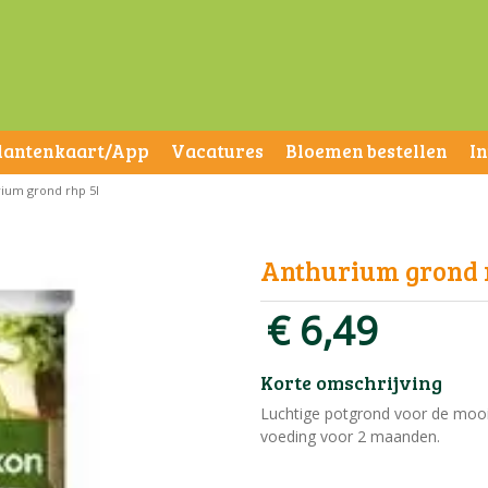
lantenkaart/App
Vacatures
Bloemen bestellen
I
ium grond rhp 5l
Anthurium grond 
€
6
,
49
Korte omschrijving
Luchtige potgrond voor de mooi
voeding voor 2 maanden.