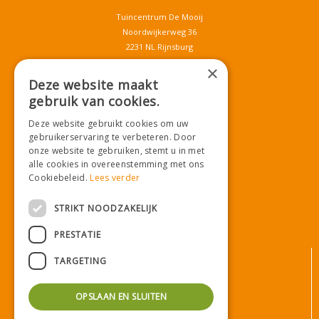
Tuincentrum De Mooij
Noordwijkerweg 36
2231 NL Rijnsburg
T.
071-4080959
×
E.
info@tuincentrumdemooij.nl
Deze website maakt
gebruik van cookies.
Deze website gebruikt cookies om uw
Download onze App!
gebruikerservaring te verbeteren. Door
onze website te gebruiken, stemt u in met
alle cookies in overeenstemming met ons
Cookiebeleid.
Lees verder
STRIKT NOODZAKELIJK
PRESTATIE
© Tuincentrum De Mooij
TARGETING
Algemene voorwaarden
Privacy statement
OPSLAAN EN SLUITEN
Bezorginformatie