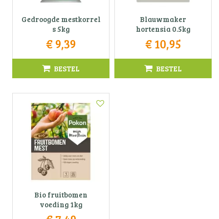
Gedroogde mestkorrel
Blauwmaker
s 5kg
hortensia 0.5kg
€
9
,
39
€
10
,
95
BESTEL
BESTEL
Bio fruitbomen
voeding 1kg