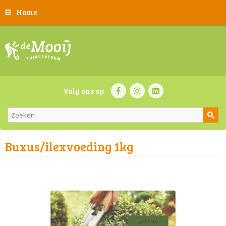
Home
Volg ons op
Buxus/ilexvoeding 1kg