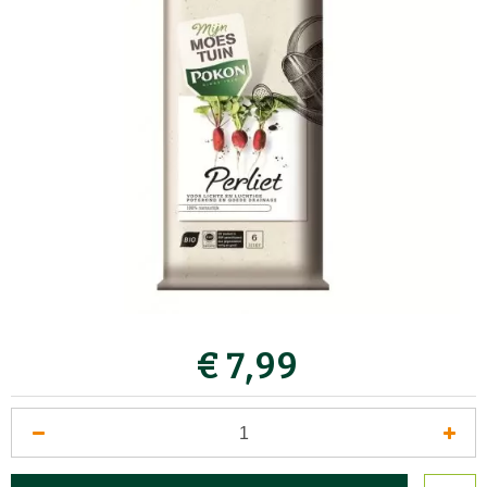
€
7
,
99