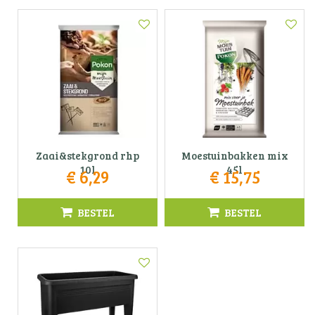
Zaai&stekgrond rhp
Moestuinbakken mix
10l
45l
€
6
,
29
€
15
,
75
BESTEL
BESTEL