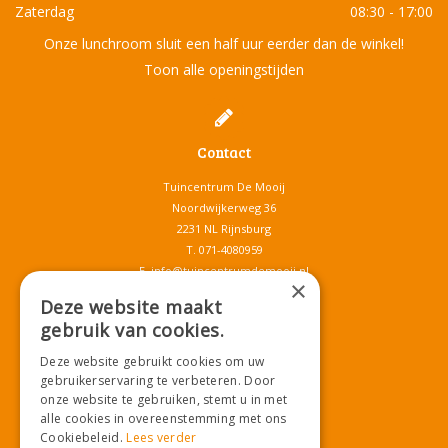
Zaterdag
08:30 - 17:00
Onze lunchroom sluit een half uur eerder dan de winkel!
Toon alle openingstijden
Contact
Tuincentrum De Mooij
Noordwijkerweg 36
2231 NL Rijnsburg
T.
071-4080959
E.
info@tuincentrumdemooij.nl
×
Deze website maakt
gebruik van cookies.
Download onze App!
Deze website gebruikt cookies om uw
gebruikerservaring te verbeteren. Door
onze website te gebruiken, stemt u in met
alle cookies in overeenstemming met ons
Cookiebeleid.
Lees verder