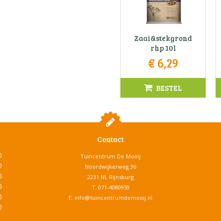
Zaai&stekgrond
rhp 10l
€
6
,
29
BESTEL
Contact
0
Tuincentrum De Mooij
0
Noordwijkerweg 36
0
2231 NL Rijnsburg
0
T.
071-4080959
0
E.
info@tuincentrumdemooij.nl
0