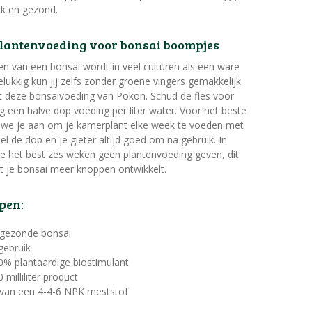
rk en gezond.
plantenvoeding voor bonsai boompjes
n van een bonsai wordt in veel culturen als een ware
elukkig kun jij zelfs zonder groene vingers gemakkelijk
t deze bonsaivoeding van Pokon. Schud de fles voor
 een halve dop voeding per liter water. Voor het beste
n we je aan om je kamerplant elke week te voeden met
el de dop en je gieter altijd goed om na gebruik. In
e het best zes weken geen plantenvoeding geven, dit
t je bonsai meer knoppen ontwikkelt.
pen:
 gezonde bonsai
 gebruik
0% plantaardige biostimulant
 milliliter product
 van een 4-4-6 NPK meststof