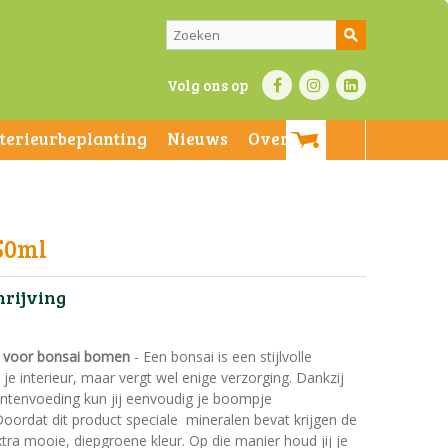
Volg ons op
nterieurbeplanting
Nieuws
Over ons
50ml
hrijving
g voor bonsai bomen
- Een bonsai is een stijlvolle
je interieur, maar vergt wel enige verzorging. Dankzij
antenvoeding kun jij eenvoudig je boompje
oordat dit product speciale mineralen bevat krijgen de
tra mooie, diepgroene kleur. Op die manier houd jij je