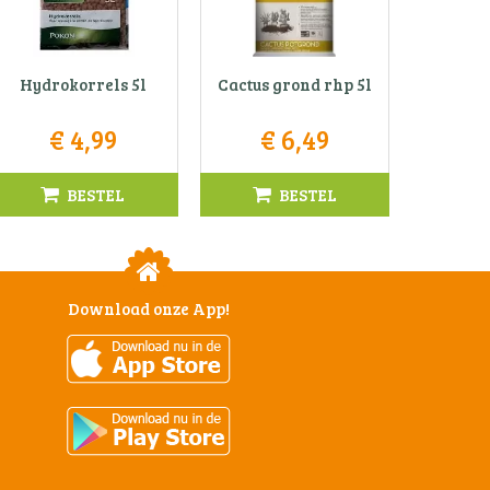
Hydrokorrels 5l
Cactus grond rhp 5l
€
4
,
99
€
6
,
49
BESTEL
BESTEL
Download onze App!