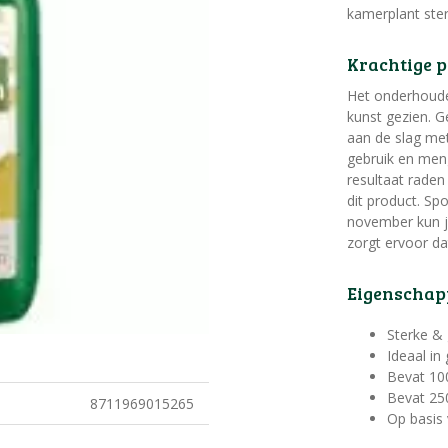
kamerplant ste
Krachtige 
Het onderhoude
kunst gezien. G
aan de slag me
gebruik en meng
resultaat rade
dit product. Spo
november kun j
zorgt ervoor da
Eigenschap
Sterke &
Ideaal in
Bevat 10
Bevat 250
8711969015265
Op basis