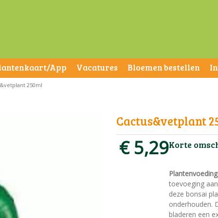
lantenkaart/App
Vacatures
Bloemen bestellen
I
&vetplant 250ml
Cactus&vetplant 2
€
5
,
29
Korte omsc
Plantenvoedin
toevoeging aan 
deze bonsai pl
onderhouden. D
bladeren een ex