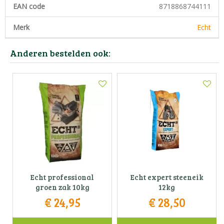
EAN code
8718868744111
Merk
Echt
Anderen bestelden ook:
Echt professional
Echt expert steeneik
groen zak 10kg
12kg
€
24
,
95
€
28
,
50