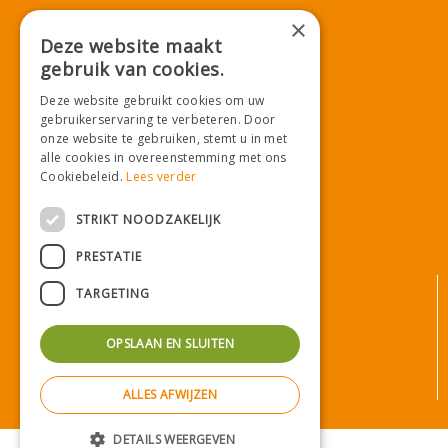
T.
071-4080959
×
E.
info@tuincentrumdemooij.nl
Deze website maakt
gebruik van cookies.
Deze website gebruikt cookies om uw
Download onze App!
gebruikerservaring te verbeteren. Door
onze website te gebruiken, stemt u in met
alle cookies in overeenstemming met ons
Cookiebeleid.
Lees verder
STRIKT NOODZAKELIJK
PRESTATIE
© Tuincentrum De Mooij
TARGETING
Algemene voorwaarden
Privacy statement
OPSLAAN EN SLUITEN
Bezorginformatie
Betaalinformatie
ALLES AFWIJZEN
Privacy policy
DETAILS WEERGEVEN
Green Solutions
|
Tuincentrum Overzicht