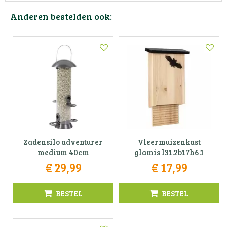
Anderen bestelden ook:
Zadensilo adventurer
Vleermuizenkast
medium 40cm
glamis l31.2b17h6.1
€
29
,
99
€
17
,
99
BESTEL
BESTEL