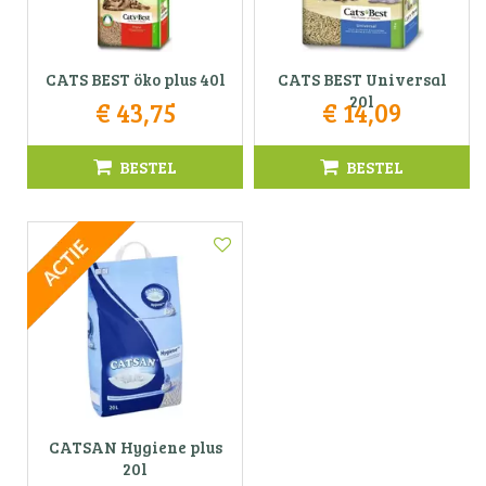
CATS BEST öko plus 40l
CATS BEST Universal
20l
€
43
,
75
€
14
,
09
BESTEL
BESTEL
CATSAN Hygiene plus
20l