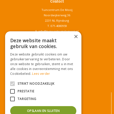
Contact
Tuincentrum De Mooij
Noordwijkerweg 36
2231 NL Rijnsburg
T.
071-4080959
E.
info@tuincentrumdemooij.nl
×
Deze website maakt
gebruik van cookies.
Download onze App!
Deze website gebruikt cookies om uw
gebruikerservaring te verbeteren. Door
onze website te gebruiken, stemt u in met
alle cookies in overeenstemming met ons
Cookiebeleid.
Lees verder
STRIKT NOODZAKELIJK
PRESTATIE
© Tuincentrum De Mooij
TARGETING
Algemene voorwaarden
Privacy statement
OPSLAAN EN SLUITEN
Bezorginformatie