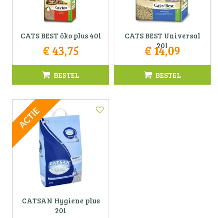
CATS BEST öko plus 40l
CATS BEST Universal
20l
€
43
,
75
€
14
,
09
BESTEL
BESTEL
CATSAN Hygiene plus
20l