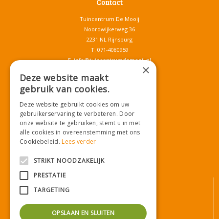
Contact
Tuincentrum De Mooij
Noordwijkerweg 36
2231 NL Rijnsburg
T.
071-4080959
E.
info@tuincentrumdemooij.nl
×
Deze website maakt
gebruik van cookies.
Download onze App!
Deze website gebruikt cookies om uw
gebruikerservaring te verbeteren. Door
onze website te gebruiken, stemt u in met
alle cookies in overeenstemming met ons
Cookiebeleid.
Lees verder
STRIKT NOODZAKELIJK
PRESTATIE
© Tuincentrum De Mooij
TARGETING
Algemene voorwaarden
Privacy statement
OPSLAAN EN SLUITEN
Bezorginformatie