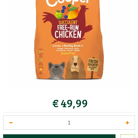
€
49
,
99