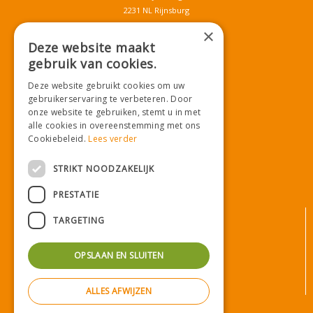
2231 NL Rijnsburg
T.
071-4080959
×
E.
info@tuincentrumdemooij.nl
Deze website maakt
gebruik van cookies.
Deze website gebruikt cookies om uw
Download onze App!
gebruikerservaring te verbeteren. Door
onze website te gebruiken, stemt u in met
alle cookies in overeenstemming met ons
Cookiebeleid.
Lees verder
STRIKT NOODZAKELIJK
PRESTATIE
© Tuincentrum De Mooij
TARGETING
Algemene voorwaarden
Privacy statement
OPSLAAN EN SLUITEN
Bezorginformatie
Betaalinformatie
ALLES AFWIJZEN
Privacy policy