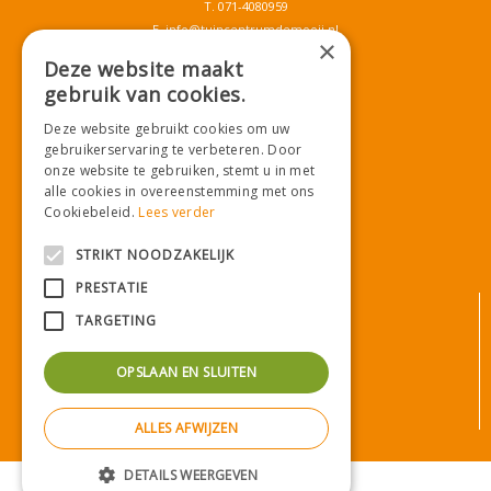
T.
071-4080959
E.
info@tuincentrumdemooij.nl
×
Deze website maakt
gebruik van cookies.
Download onze App!
Deze website gebruikt cookies om uw
gebruikerservaring te verbeteren. Door
onze website te gebruiken, stemt u in met
alle cookies in overeenstemming met ons
Cookiebeleid.
Lees verder
STRIKT NOODZAKELIJK
PRESTATIE
© Tuincentrum De Mooij
TARGETING
Algemene voorwaarden
Privacy statement
OPSLAAN EN SLUITEN
Bezorginformatie
Betaalinformatie
ALLES AFWIJZEN
Privacy policy
Green Solutions
|
Tuincentrum Overzicht
DETAILS WEERGEVEN