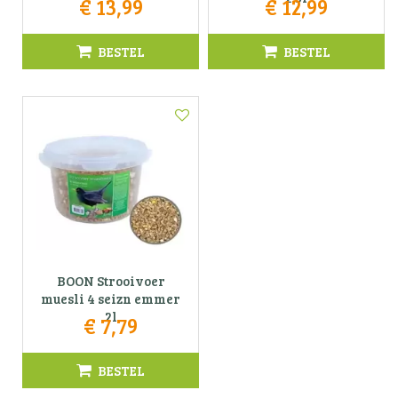
€
13
,
99
€
12
,
99
BESTEL
BESTEL
BOON Strooivoer
muesli 4 seizn emmer
2l
€
7
,
79
BESTEL