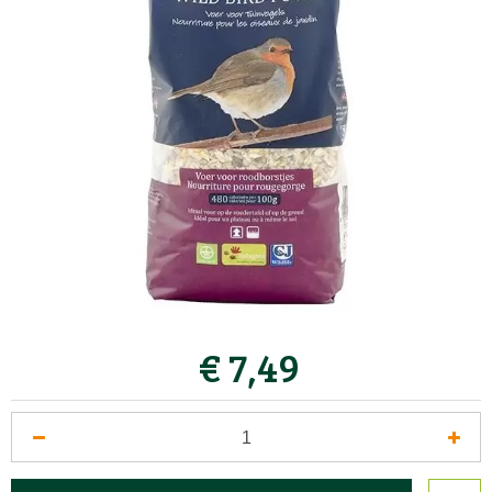
€
7
,
49