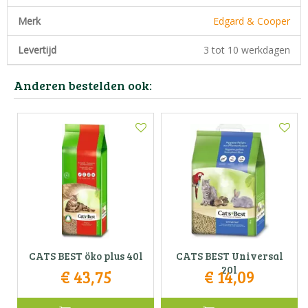
Merk
Edgard & Cooper
Levertijd
3 tot 10 werkdagen
Anderen bestelden ook:
CATS BEST öko plus 40l
CATS BEST Universal
20l
€
43
,
75
€
14
,
09