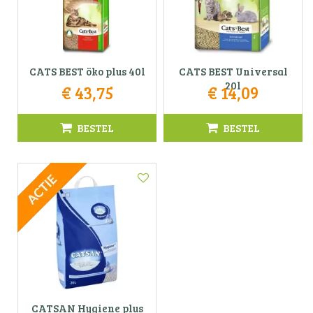
CATS BEST öko plus 40l
CATS BEST Universal
20l
€
43
,
75
€
14
,
09
BESTEL
BESTEL
CATSAN Hygiene plus