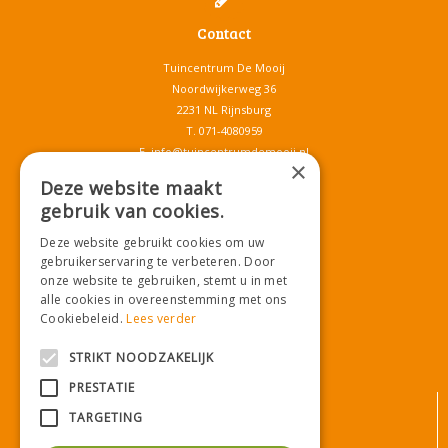
Contact
Tuincentrum De Mooij
Noordwijkerweg 36
2231 NL Rijnsburg
T.
071-4080959
E.
info@tuincentrumdemooij.nl
×
Deze website maakt
gebruik van cookies.
Download onze App!
Deze website gebruikt cookies om uw
gebruikerservaring te verbeteren. Door
onze website te gebruiken, stemt u in met
alle cookies in overeenstemming met ons
Cookiebeleid.
Lees verder
STRIKT NOODZAKELIJK
PRESTATIE
© Tuincentrum De Mooij
TARGETING
Algemene voorwaarden