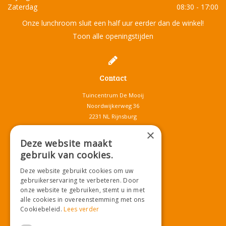
Zaterdag
08:30 - 17:00
Onze lunchroom sluit een half uur eerder dan de winkel!
Toon alle openingstijden
Contact
Tuincentrum De Mooij
Noordwijkerweg 36
2231 NL Rijnsburg
T.
071-4080959
×
E.
info@tuincentrumdemooij.nl
Deze website maakt
gebruik van cookies.
Deze website gebruikt cookies om uw
Download onze App!
gebruikerservaring te verbeteren. Door
onze website te gebruiken, stemt u in met
alle cookies in overeenstemming met ons
Cookiebeleid.
Lees verder