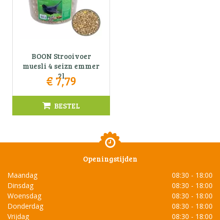
BOON Strooivoer
muesli 4 seizn emmer
2l
€
7
,
79
BESTEL
Openingstijden
Maandag
08:30 - 18:00
Dinsdag
08:30 - 18:00
Woensdag
08:30 - 18:00
Donderdag
08:30 - 18:00
Vrijdag
08:30 - 18:00