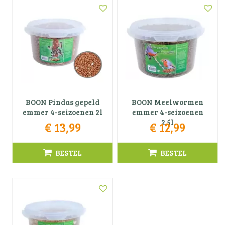
BOON Pindas gepeld
BOON Meelwormen
emmer 4-seizoenen 2l
emmer 4-seizoenen
2.5l
€
13
,
99
€
12
,
99
BESTEL
BESTEL