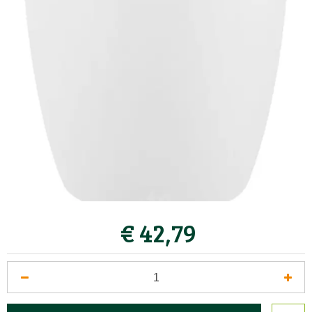
€
42
,
79