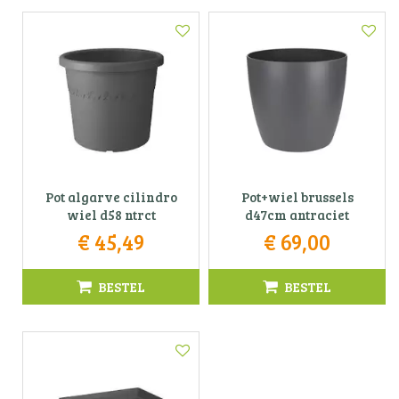
Pot algarve cilindro
Pot+wiel brussels
wiel d58 ntrct
d47cm antraciet
€
45
,
49
€
69
,
00
BESTEL
BESTEL