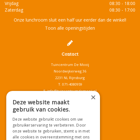
Vrijdag
08:30 - 18:00
Zaterdag
08:30 - 17:00
Onze lunchroom sluit een half uur eerder dan de winkel!
Toon alle openingstijden
Contact
Tuincentrum De Mooij
Noordwijkerweg 36
2231 NL Rijnsburg
T.
071-4080959
E.
info@tuincentrumdemooij.nl
×
Deze website maakt
gebruik van cookies.
Download onze App!
Deze website gebruikt cookies om uw
gebruikerservaring te verbeteren. Door
onze website te gebruiken, stemt u in met
alle cookies in overeenstemming met ons