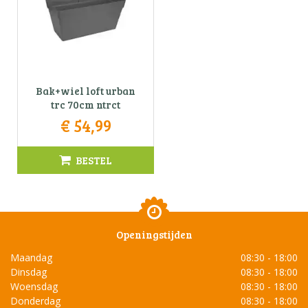
Bak+wiel loft urban
trc 70cm ntrct
€
54
,
99
BESTEL
Openingstijden
Maandag
08:30 - 18:00
Dinsdag
08:30 - 18:00
Woensdag
08:30 - 18:00
Donderdag
08:30 - 18:00