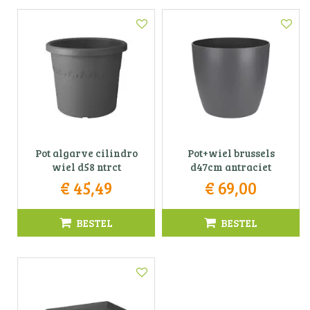
Pot algarve cilindro
Pot+wiel brussels
wiel d58 ntrct
d47cm antraciet
€
45
,
49
€
69
,
00
BESTEL
BESTEL