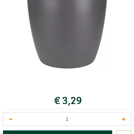
€
3
,
29