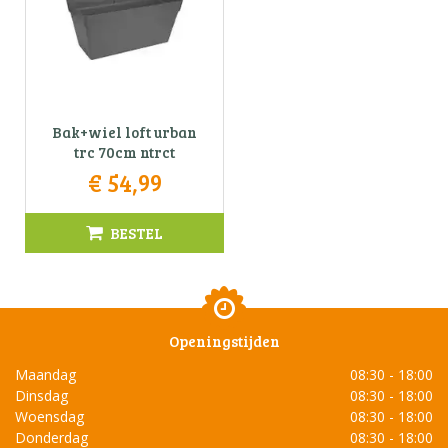
Bak+wiel loft urban
trc 70cm ntrct
€
54
,
99
BESTEL
Openingstijden
Maandag
08:30 - 18:00
Dinsdag
08:30 - 18:00
Woensdag
08:30 - 18:00
Donderdag
08:30 - 18:00