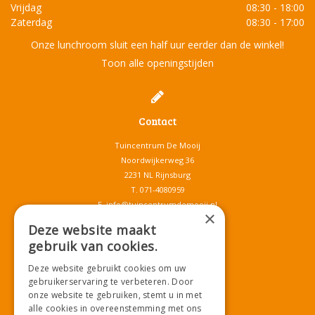
Vrijdag
08:30 - 18:00
Zaterdag
08:30 - 17:00
Onze lunchroom sluit een half uur eerder dan de winkel!
Toon alle openingstijden
Contact
Tuincentrum De Mooij
Noordwijkerweg 36
2231 NL Rijnsburg
T.
071-4080959
E.
info@tuincentrumdemooij.nl
×
Deze website maakt
gebruik van cookies.
Download onze App!
Deze website gebruikt cookies om uw
gebruikerservaring te verbeteren. Door
onze website te gebruiken, stemt u in met
alle cookies in overeenstemming met ons