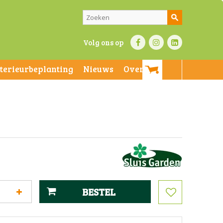
Volg ons op
nterieurbeplanting
Nieuws
Over ons