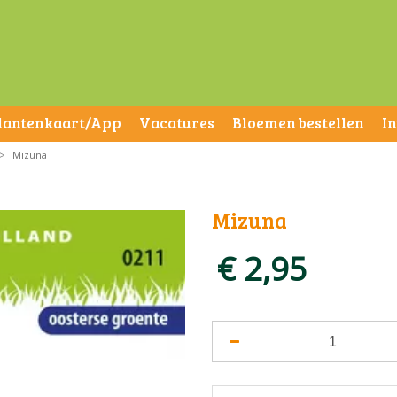
lantenkaart/App
Vacatures
Bloemen bestellen
I
>
Mizuna
Mizuna
€
2
,
95