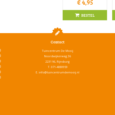
€
4
,
95
BESTEL
Contact
0
Tuincentrum De Mooij
0
Noordwijkerweg 36
0
2231 NL Rijnsburg
0
T.
071-4080959
0
E.
info@tuincentrumdemooij.nl
0