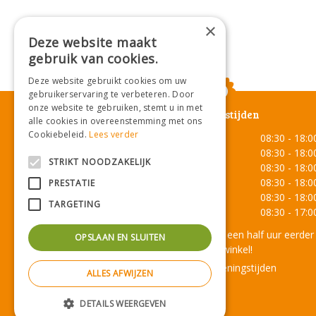
×
Deze website maakt
gebruik van cookies.
Deze website gebruikt cookies om uw
gebruikerservaring te verbeteren. Door
onze website te gebruiken, stemt u in met
Openingstijden
alle cookies in overeenstemming met ons
Cookiebeleid.
Lees verder
Maandag
08:30 - 18:0
Dinsdag
08:30 - 18:0
STRIKT NOODZAKELIJK
Woensdag
08:30 - 18:0
Donderdag
08:30 - 18:0
PRESTATIE
Vrijdag
08:30 - 18:0
TARGETING
Zaterdag
08:30 - 17:0
Onze lunchroom sluit een half uur eerder
OPSLAAN EN SLUITEN
dan de winkel!
Toon alle openingstijden
ALLES AFWIJZEN
DETAILS WEERGEVEN