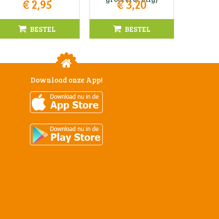
€
2
,
95
€
3
,
20
BESTEL
BESTEL
Download onze App!