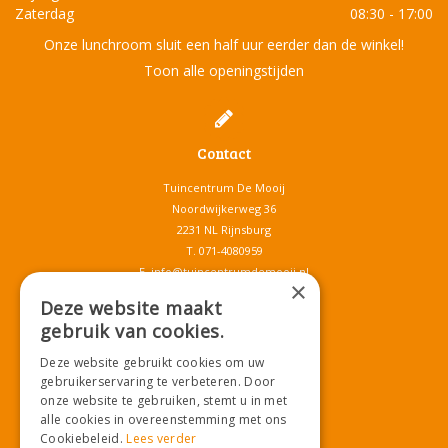
Zaterdag
08:30 - 17:00
Onze lunchroom sluit een half uur eerder dan de winkel!
Toon alle openingstijden
Contact
Tuincentrum De Mooij
Noordwijkerweg 36
2231 NL Rijnsburg
T.
071-4080959
E.
info@tuincentrumdemooij.nl
×
Deze website maakt
gebruik van cookies.
Download onze App!
Deze website gebruikt cookies om uw
gebruikerservaring te verbeteren. Door
onze website te gebruiken, stemt u in met
alle cookies in overeenstemming met ons
Cookiebeleid.
Lees verder