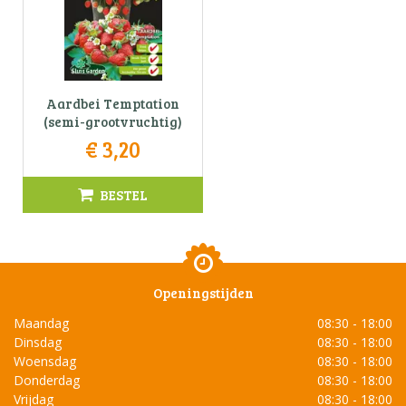
Aardbei Temptation
(semi-grootvruchtig)
€
3
,
20
BESTEL
Openingstijden
Maandag
08:30 - 18:00
Dinsdag
08:30 - 18:00
Woensdag
08:30 - 18:00
Donderdag
08:30 - 18:00
Vrijdag
08:30 - 18:00